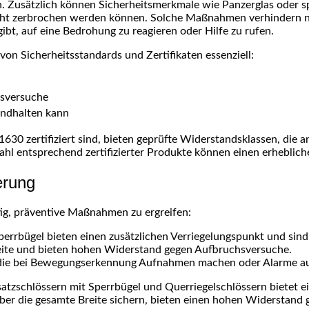
 Zusätzlich können Sicherheitsmerkmale wie Panzerglas oder spe
leicht zerbrochen werden können. Solche Maßnahmen verhindern n
bt, auf eine Bedrohung zu reagieren oder Hilfe zu rufen.
on Sicherheitsstandards und Zertifikaten essenziell:
hsversuche
andhalten kann
0 zertifiziert sind, bieten geprüfte Widerstandsklassen, die a
hl entsprechend zertifizierter Produkte können einen erheblich
erung
htig, präventive Maßnahmen zu ergreifen:
Sperrbügel bieten einen zusätzlichen Verriegelungspunkt und si
Breite und bieten hohen Widerstand gegen Aufbruchsversuche.
 die bei Bewegungserkennung Aufnahmen machen oder Alarme au
satzschlössern mit Sperrbügel und Querriegelschlössern bietet e
 über die gesamte Breite sichern, bieten einen hohen Widerstand