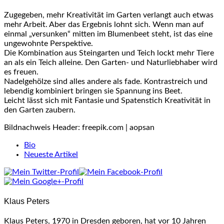
Zugegeben, mehr Kreativität im Garten verlangt auch etwas
mehr Arbeit. Aber das Ergebnis lohnt sich. Wenn man auf
einmal „versunken“ mitten im Blumenbeet steht, ist das eine
ungewohnte Perspektive.
Die Kombination aus Steingarten und Teich lockt mehr Tiere
an als ein Teich alleine. Den Garten- und Naturliebhaber wird
es freuen.
Nadelgehölze sind alles andere als fade. Kontrastreich und
lebendig kombiniert bringen sie Spannung ins Beet.
Leicht lässt sich mit Fantasie und Spatenstich Kreativität in
den Garten zaubern.
Bildnachweis Header: freepik.com | aopsan
The
Bio
following
Neueste Artikel
two
tabs
change
content
Klaus Peters
below.
Klaus Peters, 1970 in Dresden geboren, hat vor 10 Jahren