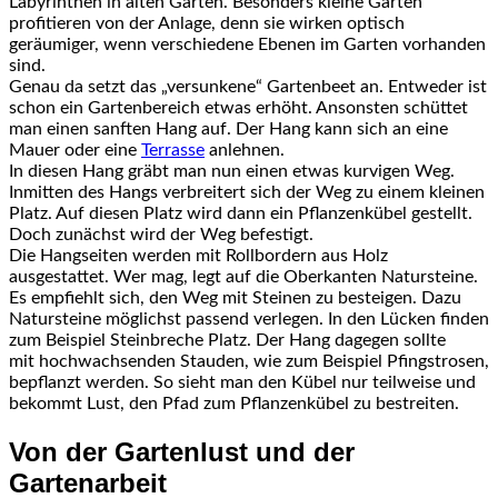
Labyrinthen in alten Gärten. Besonders kleine Gärten
profitieren von der Anlage, denn sie wirken optisch
geräumiger, wenn verschiedene Ebenen im Garten vorhanden
sind.
Genau da setzt das „versunkene“ Gartenbeet an. Entweder ist
schon ein Gartenbereich etwas erhöht. Ansonsten schüttet
man einen sanften Hang auf. Der Hang kann sich an eine
Mauer oder eine
Terrasse
anlehnen.
In diesen Hang gräbt man nun einen etwas kurvigen Weg.
Inmitten des Hangs verbreitert sich der Weg zu einem kleinen
Platz. Auf diesen Platz wird dann ein Pflanzenkübel gestellt.
Doch zunächst wird der Weg befestigt.
Die Hangseiten werden mit Rollbordern aus Holz
ausgestattet. Wer mag, legt auf die Oberkanten Natursteine.
Es empfiehlt sich, den Weg mit Steinen zu besteigen. Dazu
Natursteine möglichst passend verlegen. In den Lücken finden
zum Beispiel Steinbreche Platz. Der Hang dagegen sollte
mit hochwachsenden Stauden, wie zum Beispiel Pfingstrosen,
bepflanzt werden. So sieht man den Kübel nur teilweise und
bekommt Lust, den Pfad zum Pflanzenkübel zu bestreiten.
Von der Gartenlust und der
Gartenarbeit