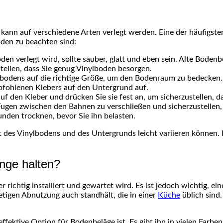
kann auf verschiedene Arten verlegt werden. Eine der häufigste
boden zu beachten sind:
en verlegt wird, sollte sauber, glatt und eben sein. Alte Boden
llen, dass Sie genug Vinylboden besorgen.
lbodens auf die richtige Größe, um den Bodenraum zu bedecken.
pfohlenen Klebers auf den Untergrund auf.
 den Kleber und drücken Sie sie fest an, um sicherzustellen, da
Fugen zwischen den Bahnen zu verschließen und sicherzustellen, 
nden trocknen, bevor Sie ihn belasten.
rt des Vinylbodens und des Untergrunds leicht variieren können. 
nge halten?
 richtig installiert und gewartet wird. Es ist jedoch wichtig, ei
etigen Abnutzung auch standhält, die in einer
Küche
üblich sind.
ffektive Option für Bodenbeläge ist. Es gibt ihn in vielen Farb