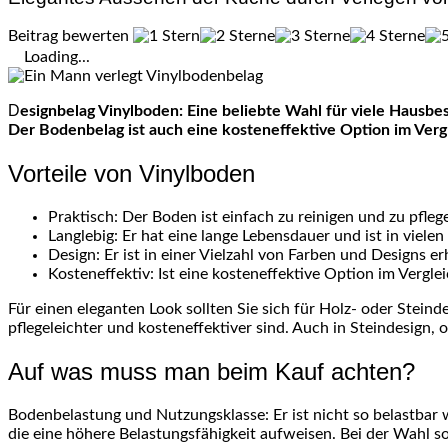
Beitrag bewerten
Loading...
Designbelag Vinylboden: Eine beliebte Wahl für viele Hausbesitzer, da er viele Vorteile bietet. Er ist pflegeleicht, langlebig und ist in einer Vielzahl von Farben und Designs erhältlich sein.
Der Bodenbelag ist auch eine kosteneffektive Option im Ver
Vorteile von Vinylboden
Praktisch: Der Boden ist einfach zu reinigen und zu pfleg
Langlebig: Er hat eine lange Lebensdauer und ist in vielen
Design: Er ist in einer Vielzahl von Farben und Designs er
Kosteneffektiv: Ist eine kosteneffektive Option im Vergl
Für einen eleganten Look sollten Sie sich für Holz- oder Stein
pflegeleichter und kosteneffektiver sind. Auch in Steindesign, 
Auf was muss man beim Kauf achten?
Bodenbelastung und Nutzungsklasse: Er ist nicht so belastbar
die eine höhere Belastungsfähigkeit aufweisen. Bei der Wahl 