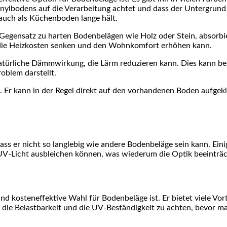
inylbodens auf die Verarbeitung achtet und dass der Untergrund 
 auch als Küchenboden lange hält.
Im Gegensatz zu harten Bodenbelägen wie Holz oder Stein, abso
s die Heizkosten senken und den Wohnkomfort erhöhen kann.
natürliche Dämmwirkung, die Lärm reduzieren kann. Dies kann b
oblem darstellt.
en. Er kann in der Regel direkt auf den vorhandenen Boden aufg
ass er nicht so langlebig wie andere Bodenbeläge sein kann. Ein
 UV-Licht ausbleichen können, was wiederum die Optik beeinträc
nd kosteneffektive Wahl für Bodenbeläge ist. Er bietet viele Vorte
die Belastbarkeit und die UV-Beständigkeit zu achten, bevor man