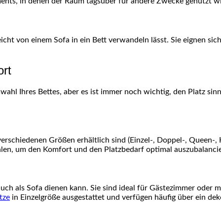
nts, in denen der Raum tagsüber für andere Zwecke genutzt wi
icht von einem Sofa in ein Bett verwandeln lässt. Sie eignen sic
ort
hl Ihres Bettes, aber es ist immer noch wichtig, den Platz sinnvo
 verschiedenen Größen erhältlich sind (Einzel-, Doppel-, Queen-
hlen, um den Komfort und den Platzbedarf optimal auszubalanci
 auch als Sofa dienen kann. Sie sind ideal für Gästezimmer oder 
tze
in Einzelgröße ausgestattet und verfügen häufig über ein dek