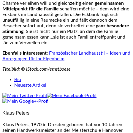
Charme verleihen will und gleichzeitig einen
gemeinsamen
Mittelpunkt für die Familie
schaffen möchte – dem wird eine
Eckbank im Landhausstil gefallen. Die Eckbank fügt sich
unauffällig in eine Raumecke ein und fällt dennoch dem
Besucher sofort auf, denn sie verbreitet eine
ganz besondere
Stimmung
. Sie ist nicht nur ein Platz, an dem die Familie
gemeinsam essen kann…sie ist auch Familientreffpunkt und
läd zum Verweilen ein.
Ebenfalls interessant:
Französischer Landhausstil – Ideen und
Anregungen für Ihr Eigenheim
Titelbild: © iStock.com/ernstboese
The
Bio
following
Neueste Artikel
two
tabs
change
content
Klaus Peters
below.
Klaus Peters, 1970 in Dresden geboren, hat vor 10 Jahren
seinen Handwerksmeister an der Meisterschule Hannover