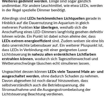
Weiteres gedimmt werden
. Einige sind sogar gänzlich
undimmbar. Für andere Leuchtmittel, wie etwa LEDs, werden
in der Regel spezielle Dimmer benötigt.
Allerdings sind
LEDs
herkömmlichen Lichtquellen
gerade in
Hinblick auf die Dauernutzung im Aquarium in gleich
mehreren Punkten
klar überlegen
, weshalb sich die
Anschaffung eines LED-Dimmers langfristig gesehen definitiv
lohnen würde. Ein Punkt ist dabei schon alleine der, dass
LEDs extrem energieeffizient
sind. Zudem weisen sie eine bis
dato unerreichte Lebensdauer auf. Ein weiterer Pluspunkt ist,
dass LEDs in Verbindung mit einer geeigneten Luxor
Lichtsteuerung
in nahezu allen erdenklichen Lichtfarben
erstrahlen können
, wodurch sich Tageszeitenwechsel und
Wetterumschwünge täuschen echt simulieren lassen.
Ungeachtet dessen können
LEDs viele Tausend Male an- und
ausgeschaltet werden
, ohne dadurch Schaden zu nehmen.
Davon abgesehen ist noch darauf hinzuweisen, dass
selbstverständlich auch die Betriebsspannung, die
Stromaufnahme und die Ausgangsstrombelastung der
Lichtsteuerung Beachtung verdienen.