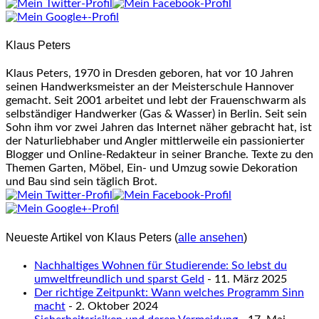
tabs
change
content
Klaus Peters
below.
Klaus Peters, 1970 in Dresden geboren, hat vor 10 Jahren
seinen Handwerksmeister an der Meisterschule Hannover
gemacht. Seit 2001 arbeitet und lebt der Frauenschwarm als
selbständiger Handwerker (Gas & Wasser) in Berlin. Seit sein
Sohn ihm vor zwei Jahren das Internet näher gebracht hat, ist
der Naturliebhaber und Angler mittlerweile ein passionierter
Blogger und Online-Redakteur in seiner Branche. Texte zu den
Themen Garten, Möbel, Ein- und Umzug sowie Dekoration
und Bau sind sein täglich Brot.
Neueste Artikel von Klaus Peters
(
alle ansehen
)
Nachhaltiges Wohnen für Studierende: So lebst du
umweltfreundlich und sparst Geld
- 11. März 2025
Der richtige Zeitpunkt: Wann welches Programm Sinn
macht
- 2. Oktober 2024