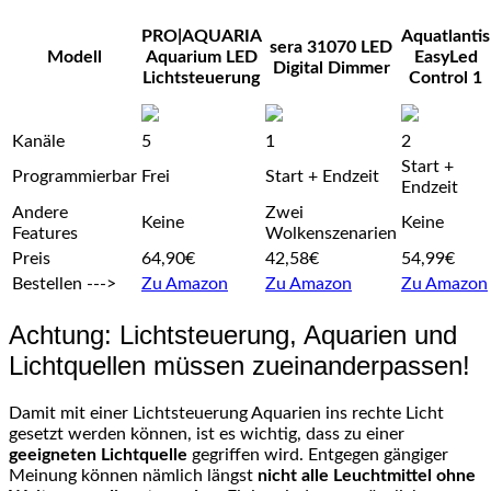
PRO|AQUARIA
Aquatlantis
sera 31070 LED
Modell
Aquarium LED
EasyLed
Digital Dimmer
Lichtsteuerung
Control 1
Kanäle
5
1
2
Start +
Programmierbar
Frei
Start + Endzeit
Endzeit
Andere
Zwei
Keine
Keine
Features
Wolkenszenarien
Preis
64,90€
42,58€
54,99€
Bestellen --->
Zu Amazon
Zu Amazon
Zu Amazon
Achtung: Lichtsteuerung, Aquarien und
Lichtquellen müssen zueinanderpassen!
Damit mit einer Lichtsteuerung Aquarien ins rechte Licht
gesetzt werden können, ist es wichtig, dass zu einer
geeigneten Lichtquelle
gegriffen wird. Entgegen gängiger
Meinung können nämlich längst
nicht alle Leuchtmittel ohne