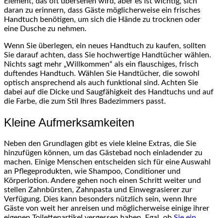
Element, das oft übersehen wird, aber es ist wichtig, sich
daran zu erinnern, dass Gäste möglicherweise ein frisches
Handtuch benötigen, um sich die Hände zu trocknen oder
eine Dusche zu nehmen.
Wenn Sie überlegen, ein neues Handtuch zu kaufen, sollten
Sie darauf achten, dass Sie hochwertige Handtücher wählen.
Nichts sagt mehr „Willkommen“ als ein flauschiges, frisch
duftendes Handtuch. Wählen Sie Handtücher, die sowohl
optisch ansprechend als auch funktional sind. Achten Sie
dabei auf die Dicke und Saugfähigkeit des Handtuchs und auf
die Farbe, die zum Stil Ihres Badezimmers passt.
Kleine Aufmerksamkeiten
Neben den Grundlagen gibt es viele kleine Extras, die Sie
hinzufügen können, um das Gästebad noch einladender zu
machen. Einige Menschen entscheiden sich für eine Auswahl
an Pflegeprodukten, wie Shampoo, Conditioner und
Körperlotion. Andere gehen noch einen Schritt weiter und
stellen Zahnbürsten, Zahnpasta und Einwegrasierer zur
Verfügung. Dies kann besonders nützlich sein, wenn Ihre
Gäste von weit her anreisen und möglicherweise einige ihrer
eigenen Toilettenartikel vergessen haben. Egal, ob
Sie ein