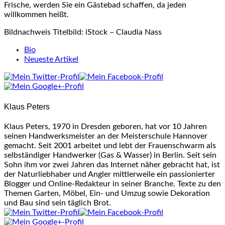
Frische, werden Sie ein Gästebad schaffen, da jeden
willkommen heißt.
Bildnachweis Titelbild: iStock – Claudia Nass
The
Bio
following
Neueste Artikel
two
tabs
change
content
Klaus Peters
below.
Klaus Peters, 1970 in Dresden geboren, hat vor 10 Jahren
seinen Handwerksmeister an der Meisterschule Hannover
gemacht. Seit 2001 arbeitet und lebt der Frauenschwarm als
selbständiger Handwerker (Gas & Wasser) in Berlin. Seit sein
Sohn ihm vor zwei Jahren das Internet näher gebracht hat, ist
der Naturliebhaber und Angler mittlerweile ein passionierter
Blogger und Online-Redakteur in seiner Branche. Texte zu den
Themen Garten, Möbel, Ein- und Umzug sowie Dekoration
und Bau sind sein täglich Brot.