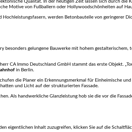
tektonische Qualität. In der heutigen Zeit lassen sich durch di
iche Motive von Fußballern oder Hollywoodschönheiten auf Ha
 Hochleistungsfasern, werden Betonbauteile von geringerer Dick
ry besonders gelungene Bauwerke mit hohem gestalterischem, 
rr CA Immo Deutschland GmbH stammt das erste Objekt. „Tour T
ahnhof
in Berlin.
schufen die Planer ein Erkennungsmerkmal für Einheimische und 
hatten und Licht auf der strukturierten Fassade.
hen. Als handwerkliche Glanzleistung hob sie die vor die Fassa
den eigentlichen Inhalt zuzugreifen, klicken Sie auf die Schaltfl