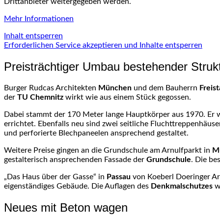
Drittanbieter weitergegeben werden.
Mehr Informationen
Inhalt entsperren
Erforderlichen Service akzeptieren und Inhalte entsperren
Preisträchtiger Umbau bestehender Struk
Burger Rudcas Architekten
München
und dem Bauherrn
Freis
der
TU Chemnitz
wirkt wie aus einem Stück gegossen.
Dabei stammt der 170 Meter lange Hauptkörper aus 1970. Er w
errichtet. Ebenfalls neu sind zwei seitliche Fluchttreppenhä
und perforierte Blechpaneelen ansprechend gestaltet.
Weitere Preise gingen an die Grundschule am Arnulfparkt in
M
gestalterisch ansprechenden Fassade der
Grundschule
. Die be
„Das Haus über der Gasse“ in
Passau
von Koeberl Doeringer Arc
eigenständiges Gebäude. Die Auflagen des
Denkmalschutzes
w
Neues mit Beton wagen