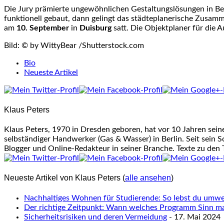
Die Jury prämierte ungewöhnlichen Gestaltungslösungen in Be
funktionell gebaut, dann gelingt das städteplanerische Zusam
am
10. September
in
Duisburg
satt. Die Objektplaner für die
Bild: © by WittyBear /Shutterstock.com
The
Bio
following
Neueste Artikel
two
tabs
change
Klaus Peters
content
below.
Klaus Peters, 1970 in Dresden geboren, hat vor 10 Jahren sei
selbständiger Handwerker (Gas & Wasser) in Berlin. Seit sein S
Blogger und Online-Redakteur in seiner Branche. Texte zu den
Neueste Artikel von Klaus Peters
(
alle ansehen
)
Nachhaltiges Wohnen für Studierende: So lebst du umwel
Der richtige Zeitpunkt: Wann welches Programm Sinn m
Sicherheitsrisiken und deren Vermeidung
- 17. Mai 2024