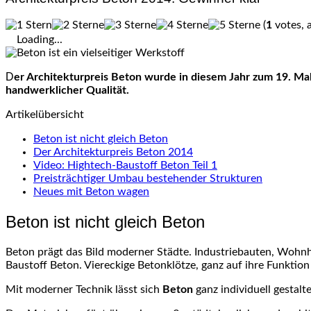
(
1
votes, 
Loading...
Der Architekturpreis Beton wurde in diesem Jahr zum 19. Mal verliehen. Die Auswahl war für die Jury nicht einfach. Die Gewinner überzeugten mit ungewöhnlichen Lösungen von hoher
handwerklicher Qualität.
Artikelübersicht
Beton ist nicht gleich Beton
Der Architekturpreis Beton 2014
Video: Hightech-Baustoff Beton Teil 1
Preisträchtiger Umbau bestehender Strukturen
Neues mit Beton wagen
Beton ist nicht gleich Beton
Beton prägt das Bild moderner Städte. Industriebauten, Wohn
Baustoff Beton. Viereckige Betonklötze, ganz auf ihre Funktio
Mit moderner Technik lässt sich
Beton
ganz individuell gestal