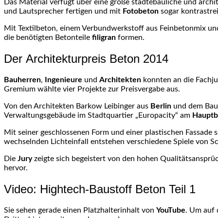
Das Material verfügt über eine große städtebauliche und archi
und Lautsprecher fertigen und mit
Fotobeton
sogar kontrastre
Mit Textilbeton, einem Verbundwerkstoff aus Feinbetonmix und
die benötigten Betonteile
filigran
formen.
Der Architekturpreis Beton 2014
Bauherren
,
Ingenieure
und
Architekten
konnten an die Fachju
Gremium wählte vier Projekte zur Preisvergabe aus.
Von den Architekten Barkow Leibinger aus
Berlin
und dem Bauhe
Verwaltungsgebäude im Stadtquartier „Europacity“ am
Hauptb
Mit seiner geschlossenen Form und einer plastischen Fassade 
wechselnden Lichteinfall entstehen verschiedene Spiele von Sc
Die
Jury
zeigte sich begeistert von den hohen Qualitätsansprüc
hervor.
Video: Hightech-Baustoff Beton Teil 1
Sie sehen gerade einen Platzhalterinhalt von
YouTube
. Um auf 