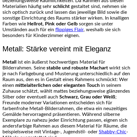
beziehungsweise Räumlichkeiten. Da Rahmen aus diesen
Materialien häufig sehr
schlicht
gestaltet sind, nehmen sie
sich optisch zurück und lassen das jeweilige Bild sowie die
sonstige Einrichtung des Raums stärker wirken. In knalligen
Farben wie
Hellrot, Pink oder Gelb
sorgen sie unter
Umständen auch für ein
flippiges Flair
, weshalb sie sich
besonders für Kinderzimmer eignen.
Metall: Stärke vereint mit Eleganz
Metall
ist ein äußerst hochwertiges Material für
Bilderrahmen. Seine
stabile und robuste Machart
wirkt sich
je nach Farbgebung und Musterung unterschiedlich auf den
Raum aus, den es in Gestalt eines Rahmens schmückt: Wer
einen
mittelalterlichen oder eleganten Touch
in seinem
Zuhause schätzt, wählt mattes beziehungsweise glänzendes
Silber oder eventuell auch
Schwarz, Grau oder Weiß
;
Freunde moderner Variationen entscheiden sich für
farbenfrohe Metall-Bilderrahmen, die etwa ein neuzeitiges
Gemälde hervorragend präsentieren. Während silberne
Exemplare zu nahezu jeder Einrichtung passen, eignen sich
andersfarbige Rahmen aus diesem Material für Räume, die
beispielsweise mit Vintage-, Jugendstil- oder
Shabby-Chic
-