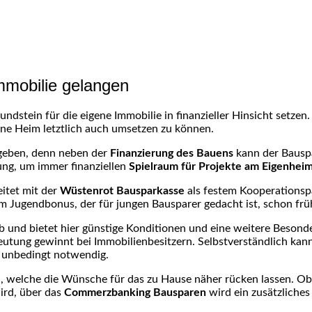
mmobilie gelangen
undstein für die eigene Immobilie in finanzieller Hinsicht setzen
ene Heim letztlich auch umsetzen zu können.
egeben, denn neben der
Finanzierung des Bauens
kann der Bausp
sung, um immer finanziellen
Spielraum für Projekte am Eigenhei
itet mit der
Wüstenrot Bausparkasse
als festem Kooperationspa
Jugendbonus, der für jungen Bausparer gedacht ist, schon frühz
b und bietet hier günstige Konditionen und eine weitere Besonde
tung gewinnt bei Immobilienbesitzern. Selbstverständlich kann
t unbedingt notwendig.
fen, welche die Wünsche für das zu Hause näher rücken lassen. Ob
rd, über das
Commerzbanking Bausparen
wird ein zusätzliches