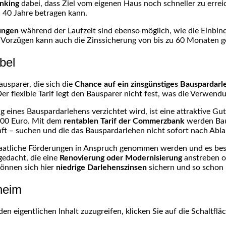
nking
dabei, dass Ziel vom eigenen Haus noch schneller zu erre
u 40 Jahre betragen kann.
ungen
während der Laufzeit sind ebenso möglich, wie die Einbin
 Vorzügen kann auch die Zinssicherung von bis zu 60 Monaten g
bel
ausparer, die sich die
Chance auf ein zinsgünstiges Bauspardarl
er flexible Tarif legt den Bausparer nicht fest, was die Verwe
 eines Bauspardarlehens verzichtet wird, ist eine attraktive G
 300 Euro. Mit dem
rentablen Tarif der Commerzbank
werden Baus
ft – suchen und die das Bauspardarlehen nicht sofort nach Abl
taatliche Förderungen in Anspruch genommen werden und es bes
 gedacht, die eine
Renovierung oder Modernisierung
anstreben od
können sich hier
niedrige Darlehenszinsen
sichern und so schon 
heim
den eigentlichen Inhalt zuzugreifen, klicken Sie auf die Schaltfl