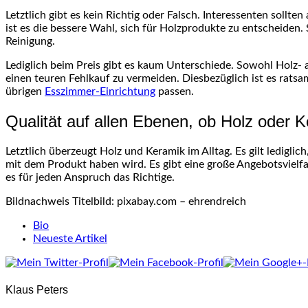
Letztlich gibt es kein Richtig oder Falsch. Interessenten sol
ist es die bessere Wahl, sich für Holzprodukte zu entscheiden
Reinigung.
Lediglich beim Preis gibt es kaum Unterschiede. Sowohl Holz- 
einen teuren Fehlkauf zu vermeiden. Diesbezüglich ist es ratsa
übrigen
Esszimmer-Einrichtung
passen.
Qualität auf allen Ebenen, ob Holz oder 
Letztlich überzeugt Holz und Keramik im Alltag. Es gilt ledigli
mit dem Produkt haben wird. Es gibt eine große Angebotsvielfal
es für jeden Anspruch das Richtige.
Bildnachweis Titelbild: pixabay.com – ehrendreich
The
Bio
following
Neueste Artikel
two
tabs
change
Klaus Peters
content
below.