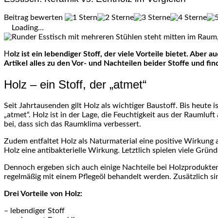
Beitrag bewerten
Loading...
Holz ist ein lebendiger Stoff, der viele Vorteile bietet. Aber auch Keramikstoffe gewinnen an Bedeutung. Doch welches Material empfiehlt sich für einen Esstisch? Erfahren Sie in diesem
Artikel alles zu den Vor- und Nachteilen beider Stoffe und fi
Holz – ein Stoff, der „atmet“
Seit Jahrtausenden gilt Holz als wichtiger Baustoff. Bis heute 
„atmet“. Holz ist in der Lage, die Feuchtigkeit aus der Raumlu
bei, dass sich das Raumklima verbessert.
Zudem entfaltet Holz als Naturmaterial eine positive Wirkung 
Holz eine antibakterielle Wirkung. Letztlich spielen viele Gründ
Dennoch ergeben sich auch einige Nachteile bei Holzprodukten
regelmäßig mit einem Pflegeöl behandelt werden. Zusätzlich s
Drei Vorteile von Holz:
– lebendiger Stoff