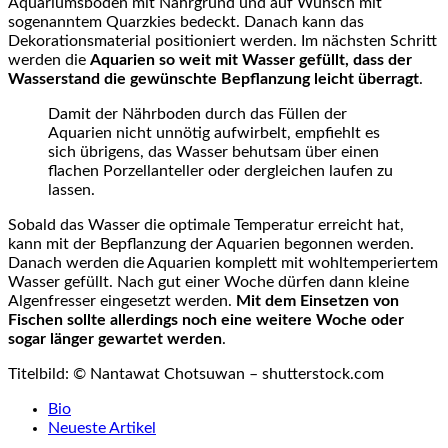
Aquariumsböden mit Nährgrund und auf Wunsch mit
sogenanntem Quarzkies bedeckt. Danach kann das
Dekorationsmaterial positioniert werden. Im nächsten Schritt
werden die
Aquarien so weit mit Wasser gefüllt, dass der
Wasserstand die gewünschte Bepflanzung leicht überragt
.
Damit der Nährboden durch das Füllen der
Aquarien nicht unnötig aufwirbelt, empfiehlt es
sich übrigens, das Wasser behutsam über einen
flachen Porzellanteller oder dergleichen laufen zu
lassen.
Sobald das Wasser die optimale Temperatur erreicht hat,
kann mit der Bepflanzung der Aquarien begonnen werden.
Danach werden die Aquarien komplett mit wohltemperiertem
Wasser gefüllt. Nach gut einer Woche dürfen dann kleine
Algenfresser eingesetzt werden.
Mit dem Einsetzen von
Fischen sollte allerdings noch eine weitere Woche oder
sogar länger gewartet werden
.
Titelbild:
©
Nantawat Chotsuwan – shutterstock.com
The
Bio
following
Neueste Artikel
two