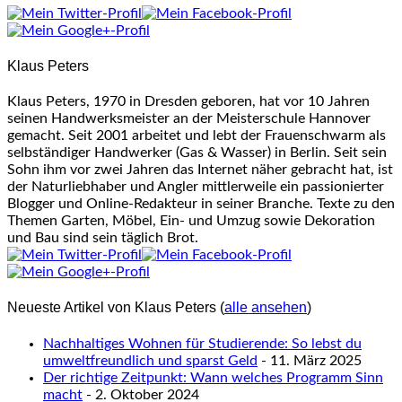
tabs
change
content
Klaus Peters
below.
Klaus Peters, 1970 in Dresden geboren, hat vor 10 Jahren
seinen Handwerksmeister an der Meisterschule Hannover
gemacht. Seit 2001 arbeitet und lebt der Frauenschwarm als
selbständiger Handwerker (Gas & Wasser) in Berlin. Seit sein
Sohn ihm vor zwei Jahren das Internet näher gebracht hat, ist
der Naturliebhaber und Angler mittlerweile ein passionierter
Blogger und Online-Redakteur in seiner Branche. Texte zu den
Themen Garten, Möbel, Ein- und Umzug sowie Dekoration
und Bau sind sein täglich Brot.
Neueste Artikel von Klaus Peters
(
alle ansehen
)
Nachhaltiges Wohnen für Studierende: So lebst du
umweltfreundlich und sparst Geld
- 11. März 2025
Der richtige Zeitpunkt: Wann welches Programm Sinn
macht
- 2. Oktober 2024