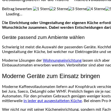
Beitrag bewerten
Loading...
Die Einrichtung oder Umgestaltung der eigenen Küche erfordert eine gründliche Planung. Kunden lassen sich in Möbelhäusern oder online beraten und stellen anschließend ihre
Wunschküche zusammen. Dabei werden Entscheidungen darüber 
Geräte passend zum Ambiente wählen
Schwierig ist meist die Auswahl der passenden Geräte. Kochfel
Umgestaltung der Küche, bei welcher nur Elektrogeräte und ve
Moderne Lösungen der
Wohnungseinrichtung
lassen sich aber
Einbauautomaten erworben werden. Verbreiteter sind aber nach 
Moderne Geräte zum Einsatz bringen
Moderne Kaffeevollautomaten liefern auf Knopfdruck verschie
bei Jura, Saeco, DeLonghi oder WMF. Preislich liegen sie je n
Automaten. Für den privaten Gebrauch genügen weniger kostsp
mittlerweile
in jeder gut ausgestatteten Küche
. Bei einem Pro-
Wer nicht nur mit seiner Kücheneinrichtung, sondern mit Fach