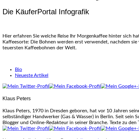
Die KäuferPortal Infografik
Hier erfahren Sie welche Reise Ihr Morgenkaffee hinter sich h
Kaffeesorte: Die Bohnen werden erst verwendet, nachdem sie 
teuersten Kaffeebohnen der Welt.
The
Bio
following
Neueste Artikel
two
tabs
change
Klaus Peters
content
below.
Klaus Peters, 1970 in Dresden geboren, hat vor 10 Jahren sei
selbständiger Handwerker (Gas & Wasser) in Berlin. Seit sein S
Blogger und Online-Redakteur in seiner Branche. Texte zu den