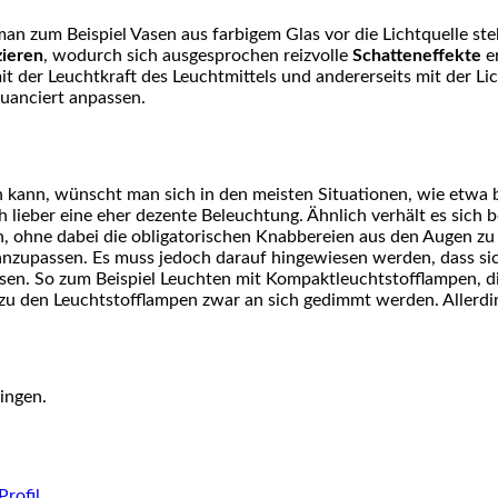
man zum Beispiel Vasen aus farbigem Glas vor die Lichtquelle stel
zieren
, wodurch sich ausgesprochen reizvolle
Schatteneffekte
er
it der Leuchtkraft des Leuchtmittels und andererseits mit der Li
nuanciert anpassen.
in kann, wünscht man sich in den meisten Situationen, wie etwa 
lieber eine eher dezente Beleuchtung. Ähnlich verhält es sich 
n, ohne dabei die obligatorischen Knabbereien aus den Augen zu 
anzupassen. Es muss jedoch darauf hingewiesen werden, dass sic
sen. So zum Beispiel Leuchten mit Kompaktleuchtstofflampen, d
u den Leuchtstofflampen zwar an sich gedimmt werden. Allerdin
ringen.