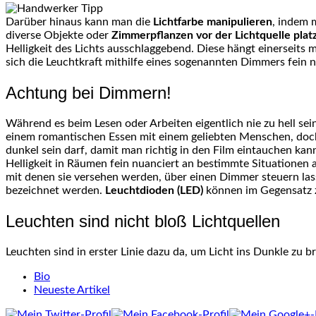
Darüber hinaus kann man die
Lichtfarbe manipulieren
, indem 
diverse Objekte oder
Zimmerpflanzen vor der Lichtquelle plat
Helligkeit des Lichts ausschlaggebend. Diese hängt einerseits m
sich die Leuchtkraft mithilfe eines sogenannten Dimmers fein 
Achtung bei Dimmern!
Während es beim Lesen oder Arbeiten eigentlich nie zu hell se
einem romantischen Essen mit einem geliebten Menschen, doch 
dunkel sein darf, damit man richtig in den Film eintauchen kan
Helligkeit in Räumen fein nuanciert an bestimmte Situationen 
mit denen sie versehen werden, über einen Dimmer steuern las
bezeichnet werden.
Leuchtdioden (LED)
können im Gegensatz z
Leuchten sind nicht bloß Lichtquellen
Leuchten sind in erster Linie dazu da, um Licht ins Dunkle zu b
The
Bio
following
Neueste Artikel
two
tabs