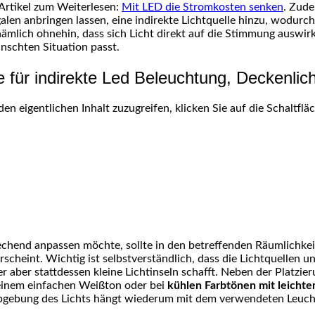
Artikel zum Weiterlesen:
Mit LED die Stromkosten senken
. Zude
galen anbringen lassen, eine indirekte Lichtquelle hinzu, wodur
 nämlich ohnehin, dass sich Licht direkt auf die Stimmung auswi
nschten Situation passt.
le für indirekte Led Beleuchtung, Deckenlic
den eigentlichen Inhalt zuzugreifen, klicken Sie auf die Schaltfl
rechend anpassen möchte, sollte in den betreffenden Räumlichke
rscheint. Wichtig ist selbstverständlich, dass die Lichtquelle
er stattdessen kleine Lichtinseln schafft. Neben der Platzieru
i einem einfachen Weißton oder bei
kühlen Farbtönen mit leichte
rbgebung des Lichts hängt wiederum mit dem verwendeten Leu