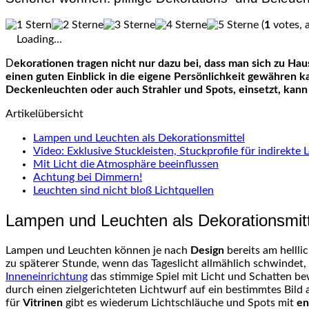
(
1
votes, 
Loading...
Dekorationen tragen nicht nur dazu bei, dass man sich zu Hause richtig wohlfühlt. Sie verleihen dem Zuhause zudem auch einen individuellen Touch, wodurch man wiederum Besuchern
einen guten Einblick in die eigene Persönlichkeit gewähren 
Deckenleuchten oder auch Strahler und Spots, einsetzt, kann 
Artikelübersicht
Lampen und Leuchten als Dekorationsmittel
Video: Exklusive Stuckleisten, Stuckprofile für indirekt
Mit Licht die Atmosphäre beeinflussen
Achtung bei Dimmern!
Leuchten sind nicht bloß Lichtquellen
Lampen und Leuchten als Dekorationsmitt
Lampen und Leuchten können je nach
Design
bereits am hellli
zu späterer Stunde, wenn das Tageslicht allmählich schwindet,
Inneneinrichtung
das stimmige Spiel mit Licht und Schatten bew
durch einen zielgerichteten Lichtwurf auf ein bestimmtes Bild
für
Vitrinen
gibt es wiederum Lichtschläuche und Spots mit
en