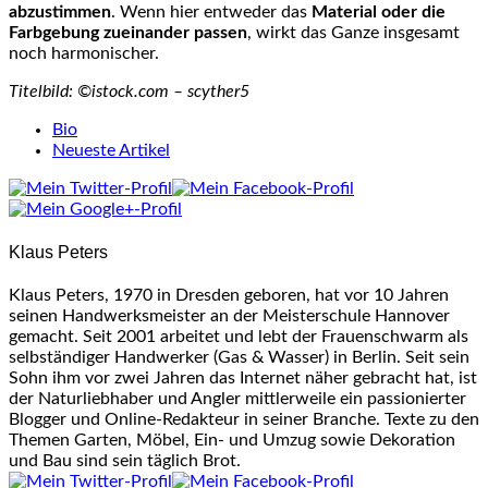
abzustimmen
. Wenn hier entweder das
Material oder die
Farbgebung zueinander passen
, wirkt das Ganze insgesamt
noch harmonischer.
Titelbild: ©istock.com – scyther5
The
Bio
following
Neueste Artikel
two
tabs
change
content
Klaus Peters
below.
Klaus Peters, 1970 in Dresden geboren, hat vor 10 Jahren
seinen Handwerksmeister an der Meisterschule Hannover
gemacht. Seit 2001 arbeitet und lebt der Frauenschwarm als
selbständiger Handwerker (Gas & Wasser) in Berlin. Seit sein
Sohn ihm vor zwei Jahren das Internet näher gebracht hat, ist
der Naturliebhaber und Angler mittlerweile ein passionierter
Blogger und Online-Redakteur in seiner Branche. Texte zu den
Themen Garten, Möbel, Ein- und Umzug sowie Dekoration
und Bau sind sein täglich Brot.