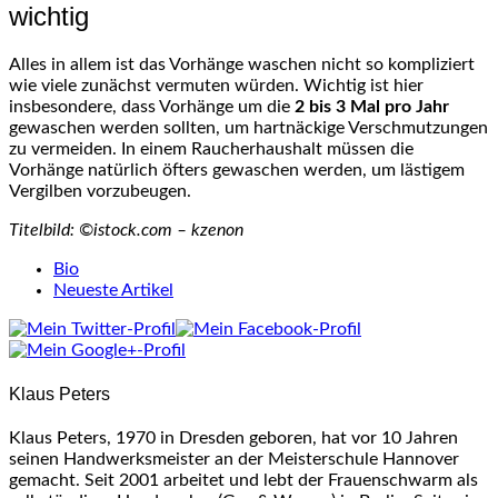
wichtig
Alles in allem ist das Vorhänge waschen nicht so kompliziert
wie viele zunächst vermuten würden. Wichtig ist hier
insbesondere, dass Vorhänge um die
2 bis 3 Mal pro Jahr
gewaschen werden sollten, um hartnäckige Verschmutzungen
zu vermeiden. In einem Raucherhaushalt müssen die
Vorhänge natürlich öfters gewaschen werden, um lästigem
Vergilben vorzubeugen.
Titelbild: ©istock.com – kzenon
The
Bio
following
Neueste Artikel
two
tabs
change
content
Klaus Peters
below.
Klaus Peters, 1970 in Dresden geboren, hat vor 10 Jahren
seinen Handwerksmeister an der Meisterschule Hannover
gemacht. Seit 2001 arbeitet und lebt der Frauenschwarm als