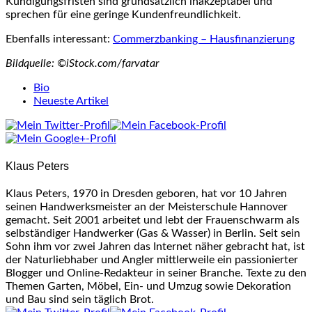
Kündigungsfristen sind grundsätzlich inakzeptabel und
sprechen für eine geringe Kundenfreundlichkeit.
Ebenfalls interessant:
Commerzbanking – Hausfinanzierung
Bildquelle: ©iStock.com/farvatar
The
Bio
following
Neueste Artikel
two
tabs
change
content
Klaus Peters
below.
Klaus Peters, 1970 in Dresden geboren, hat vor 10 Jahren
seinen Handwerksmeister an der Meisterschule Hannover
gemacht. Seit 2001 arbeitet und lebt der Frauenschwarm als
selbständiger Handwerker (Gas & Wasser) in Berlin. Seit sein
Sohn ihm vor zwei Jahren das Internet näher gebracht hat, ist
der Naturliebhaber und Angler mittlerweile ein passionierter
Blogger und Online-Redakteur in seiner Branche. Texte zu den
Themen Garten, Möbel, Ein- und Umzug sowie Dekoration
und Bau sind sein täglich Brot.