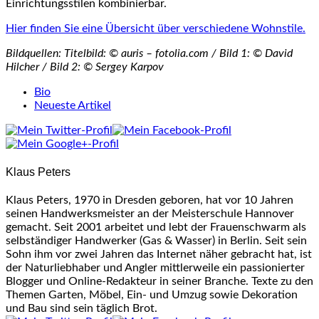
Einrichtungsstilen kombinierbar.
Hier finden Sie eine Übersicht über verschiedene Wohnstile.
Bildquellen: Titelbild: © auris – fotolia.com / Bild 1: © David
Hilcher / Bild 2: © Sergey Karpov
The
Bio
following
Neueste Artikel
two
tabs
change
content
Klaus Peters
below.
Klaus Peters, 1970 in Dresden geboren, hat vor 10 Jahren
seinen Handwerksmeister an der Meisterschule Hannover
gemacht. Seit 2001 arbeitet und lebt der Frauenschwarm als
selbständiger Handwerker (Gas & Wasser) in Berlin. Seit sein
Sohn ihm vor zwei Jahren das Internet näher gebracht hat, ist
der Naturliebhaber und Angler mittlerweile ein passionierter
Blogger und Online-Redakteur in seiner Branche. Texte zu den
Themen Garten, Möbel, Ein- und Umzug sowie Dekoration
und Bau sind sein täglich Brot.