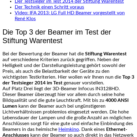
Der Testsieger im Test 2014 der Stiftung Warentest
Der Technik einen Schritt voraus
Video: IFA 2013: LG Full HD Beamer vorgestellt von
René Klos
Die Top 3 der Beamer im Test der
Stiftung Warentest
Bei der Bewertung der Beamer hat die
Stiftung Warentest
auf verschiedene Kriterien zurück gegriffen. Neben der
Helligkeit und der Darstellungsleistung gehört sowohl der
Preis, als auch die Belastbarkeit der Geräte zu den
wichtigsten Testkriterien. Hier wollen wir Ihnen nun die
Top 3
der Testsieger 2014 im Test
genauer vorstellen.
Auf Platz Drei liegt der 3D-Beamer Infocus IN3128HD.
Dieser Beamer überzeugt hier vor allem durch seine hohe
Bildqualität und die gute Leuchtkraft. Mit bis zu
4000 ANSI
Lumen
kann der Beamer auch bei ungünstigeren
Lichtverhältnissen problemlos eingesetzt werden. Die hohe
Lebensdauer der Lampen und die große Anzahl an möglichen
Anschlüssen sorgt für eine gute und einfache Einbindung des
Beamers in das heimische
Heimkino
. Dank eines
Ethernet-
Anschlusses
kann der Beamer so auch direkt in das Netzwerk