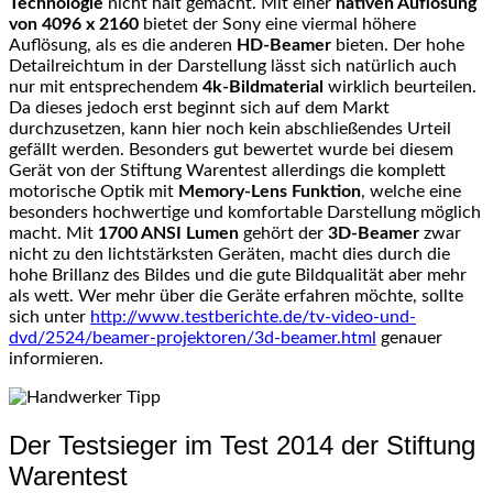
Technologie
nicht halt gemacht. Mit einer
nativen Auflösung
von 4096 x 2160
bietet der Sony eine viermal höhere
Auflösung, als es die anderen
HD-Beamer
bieten. Der hohe
Detailreichtum in der Darstellung lässt sich natürlich auch
nur mit entsprechendem
4k-Bildmaterial
wirklich beurteilen.
Da dieses jedoch erst beginnt sich auf dem Markt
durchzusetzen, kann hier noch kein abschließendes Urteil
gefällt werden. Besonders gut bewertet wurde bei diesem
Gerät von der Stiftung Warentest allerdings die komplett
motorische Optik mit
Memory-Lens Funktion
, welche eine
besonders hochwertige und komfortable Darstellung möglich
macht. Mit
1700 ANSI Lumen
gehört der
3D-Beamer
zwar
nicht zu den lichtstärksten Geräten, macht dies durch die
hohe Brillanz des Bildes und die gute Bildqualität aber mehr
als wett. Wer mehr über die Geräte erfahren möchte, sollte
sich unter
http://www.testberichte.de/tv-video-und-
dvd/2524/beamer-projektoren/3d-beamer.html
genauer
informieren.
Der Testsieger im Test 2014 der Stiftung
Warentest