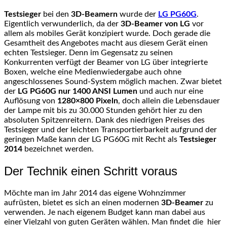
Testsieger
bei den
3D-Beamern
wurde der
LG PG60G
.
Eigentlich verwunderlich, da der
3D-Beamer von LG
vor
allem als mobiles Gerät konzipiert wurde. Doch gerade die
Gesamtheit des Angebotes macht aus diesem Gerät einen
echten Testsieger. Denn im Gegensatz zu seinen
Konkurrenten verfügt der Beamer von LG über integrierte
Boxen, welche eine Medienwiedergabe auch ohne
angeschlossenes Sound-System möglich machen. Zwar bietet
der
LG PG60G nur 1400 ANSI Lumen
und auch nur eine
Auflösung von
1280×800 Pixeln
, doch allein die Lebensdauer
der Lampe mit bis zu 30.000 Stunden gehört hier zu den
absoluten Spitzenreitern. Dank des niedrigen Preises des
Testsieger und der leichten Transportierbarkeit aufgrund der
geringen Maße kann der LG PG60G mit Recht als
Testsieger
2014
bezeichnet werden.
Der Technik einen Schritt voraus
Möchte man im Jahr 2014 das eigene Wohnzimmer
aufrüsten, bietet es sich an einen modernen
3D-Beamer
zu
verwenden. Je nach eigenem Budget kann man dabei aus
einer Vielzahl von guten Geräten wählen. Man findet die hier