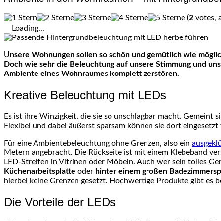
(
2
votes, 
Loading...
Unsere Wohnungen sollen so schön und gemütlich wie möglich sein. Klar, dass hier nur wirklich ansehnliche und alltagstaugliche Möbel, Vorhänge, Teppiche und Bilder gekauft werden.
Doch wie sehr die Beleuchtung auf unsere Stimmung und unse
Ambiente eines Wohnraumes komplett zerstören.
Kreative Beleuchtung mit LEDs
Es ist ihre Winzigkeit, die sie so unschlagbar macht. Gemeint
Flexibel und dabei äußerst sparsam können sie dort eingesetz
Für eine Ambientebeleuchtung ohne Grenzen, also ein
ausgeklü
Metern angebracht. Die Rückseite ist mit einem Klebeband vers
LED-Streifen in Vitrinen oder Möbeln. Auch wer sein tolles Ge
Küchenarbeitsplatte
oder
hinter einem großen Badezimmersp
hierbei keine Grenzen gesetzt. Hochwertige Produkte gibt es be
Die Vorteile der LEDs