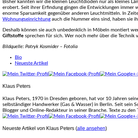
Bisher kannten wir die kleinen Leuchtdioden nur als kleines 
erobert. Seit ihrer Erfindung gingen die Entwicklungen imme
enorme Sparsamkeit gegenüber anderen Leuchtmitteln. In Zei
Wohnungseinrichtung
auch die Nummer eins sind, haben sie i
Deshalb können sie auch unbedenklich in Möbeln montiert we
Giftstoffe
sprechen für sich. Wer noch mehr über die Technik
Bildquelle: Patryk Kosmider – Fotolia
The
Bio
following
Neueste Artikel
two
tabs
change
Klaus Peters
content
below.
Klaus Peters, 1970 in Dresden geboren, hat vor 10 Jahren sei
selbständiger Handwerker (Gas & Wasser) in Berlin. Seit sein S
Blogger und Online-Redakteur in seiner Branche. Texte zu den
Neueste Artikel von Klaus Peters
(
alle ansehen
)