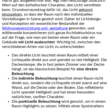
Nacht gut ausgeleuchtet war, legt man heutzutage zusätzlich
Wert auf den ästhetischen Charakter, den Licht vermitteln
kann. Grundvorrausetzug dafür ist, das Licht
gekonnt
einzusetzen
, so dass der Raum nach den individuellen
Vorstellungen in Szene gesetzt wird. Daher ist Lichtdesign-
und Konzeption ein wesentlicher Bestandteil der
Wohnungseinrichtung und -gestaltung
geworden, und
mittlerweile konzentrieren sich ganze Architekturbüros nur
auf der Frage, wie man am besten einen Raum oder ein
Gebäude
mit Licht ausleuchtet
. Wichtig ist, zwischen den
verschiedenen Arten von Licht zu unterscheiden:
Das direkte Licht leuchtet einen Raum mittelt einer
Lichtquelle direkt aus und spendet so viel Helligkeit. Die
Deckenlampe, die in fast jedem Zimmer von der Decke
hängt, ist das klassischste Beispiel für
eine direkte
Beleuchtung.
Die
indirekte Beleuchtung
leuchtet einen Raum nicht
direkt aus, sondern die Lichtquelle strahl zuerst auf eine
Wand, auf die Decke oder den Boden. Das reflektierte
Licht spendet Helligkeit und hat einen besonders
natürlichen, sanften Charakter.
Die
punktuelle Beleuchtung
wird genutzt, um in einem
Raum Highlights zu setzen. Mittels eines Spotstrahlers