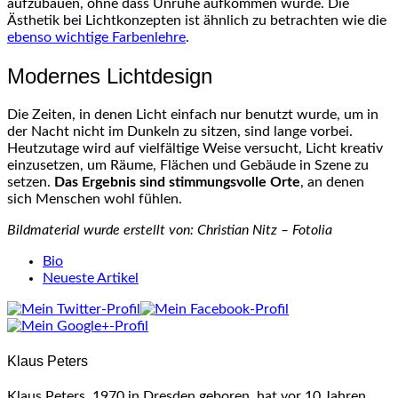
aufzubauen, ohne dass Unruhe aufkommen würde. Die
Ästhetik bei Lichtkonzepten ist ähnlich zu betrachten wie die
ebenso wichtige Farbenlehre
.
Modernes Lichtdesign
Die Zeiten, in denen Licht einfach nur benutzt wurde, um in
der Nacht nicht im Dunkeln zu sitzen, sind lange vorbei.
Heutzutage wird auf vielfältige Weise versucht, Licht kreativ
einzusetzen, um Räume, Flächen und Gebäude in Szene zu
setzen.
Das Ergebnis sind stimmungsvolle Orte
, an denen
sich Menschen wohl fühlen.
Bildmaterial wurde erstellt von: Christian Nitz – Fotolia
The
Bio
following
Neueste Artikel
two
tabs
change
content
Klaus Peters
below.
Klaus Peters, 1970 in Dresden geboren, hat vor 10 Jahren