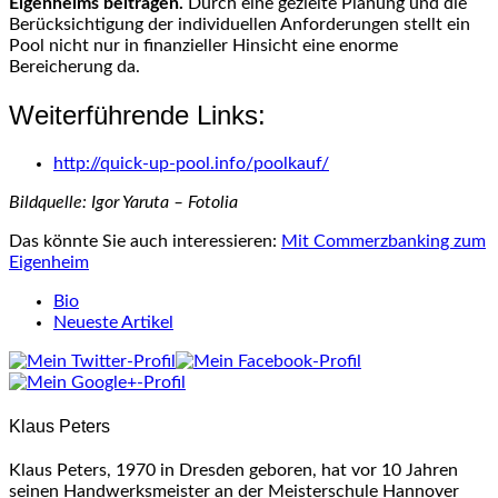
Eigenheims beitragen.
Durch eine gezielte Planung und die
Berücksichtigung der individuellen Anforderungen stellt ein
Pool nicht nur in finanzieller Hinsicht eine enorme
Bereicherung da.
Weiterführende Links:
http://quick-up-pool.info/poolkauf/
Bildquelle: Igor Yaruta – Fotolia
Das könnte Sie auch interessieren:
Mit Commerzbanking zum
Eigenheim
The
Bio
following
Neueste Artikel
two
tabs
change
content
Klaus Peters
below.
Klaus Peters, 1970 in Dresden geboren, hat vor 10 Jahren
seinen Handwerksmeister an der Meisterschule Hannover