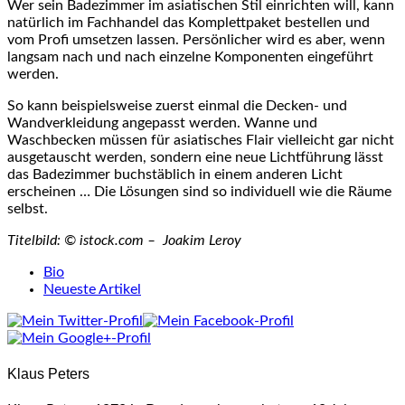
Wer sein Badezimmer im asiatischen Stil einrichten will, kann
natürlich im Fachhandel das Komplettpaket bestellen und
vom Profi umsetzen lassen. Persönlicher wird es aber, wenn
langsam nach und nach einzelne Komponenten eingeführt
werden.
So kann beispielsweise zuerst einmal die Decken- und
Wandverkleidung angepasst werden. Wanne und
Waschbecken müssen für asiatisches Flair vielleicht gar nicht
ausgetauscht werden, sondern eine neue Lichtführung lässt
das Badezimmer buchstäblich in einem anderen Licht
erscheinen … Die Lösungen sind so individuell wie die Räume
selbst.
Titelbild: © istock.com – Joakim Leroy
The
Bio
following
Neueste Artikel
two
tabs
change
content
Klaus Peters
below.