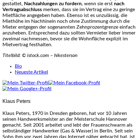
gestattet,
Nachzahlungen zu fordern
, wenn sie erst
nach
Vertragsabschluss
merken, dass sie im Vertrag eine zu geringe
Mietfläche angegeben haben. Ebenso ist es unzulässig, die
Miethöhe im Nachhinein noch ohne Zustimmung durch die
Mieter entgegen der sogenannten Zehnprozentgrenze einfach
anzuheben. Entsprechend dazu sollten Vermieter lieber immer
zweimal nachmessen, bevor sie die Wohnfläche explizit im
Mietvertrag festhalten.
Titelbild: © istock.com – hikesterson
The
Bio
following
Neueste Artikel
two
tabs
change
content
Klaus Peters
below.
Klaus Peters, 1970 in Dresden geboren, hat vor 10 Jahren
seinen Handwerksmeister an der Meisterschule Hannover
gemacht. Seit 2001 arbeitet und lebt der Frauenschwarm als
selbständiger Handwerker (Gas & Wasser) in Berlin. Seit sein
Sohn ihm vor zwei Jahren das Internet näher gebracht hat, ist