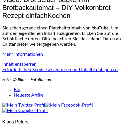
Brotbackautomat – DIY Vollkornbrot
Rezept einfachKochen
Sie sehen gerade einen Platzhalterinhalt von
YouTube
. Um
auf den eigentlichen Inhalt zuzugreifen, klicken Sie auf die
Schaltfläche unten. Bitte beachten Sie, dass dabei Daten an
Drittanbieter weitergegeben werden.
Mehr Informationen
Inhalt entsperren
Erforderlichen Service akzeptieren und Inhalte entsperren
Foto: © Ilike – Fotolia.com
The
Bio
following
Neueste Artikel
two
tabs
change
content
Klaus Peters
below.