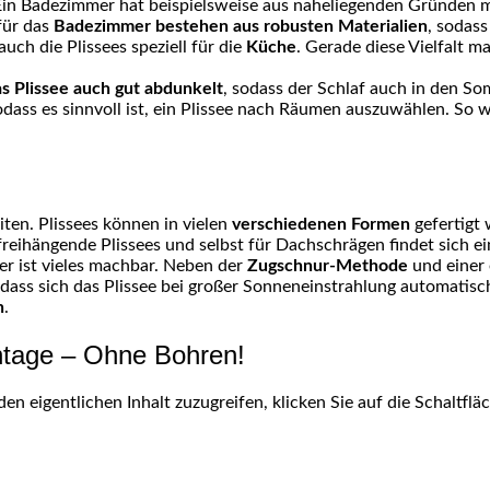
 Ein Badezimmer hat beispielsweise aus naheliegenden Gründen m
 für das
Badezimmer bestehen aus robusten Materialien
, sodass
uch die Plissees speziell für die
Küche
. Gerade diese Vielfalt m
as Plissee auch gut abdunkelt
, sodass der Schlaf auch in den So
sodass es sinnvoll ist, ein Plissee nach Räumen auszuwählen. So
iten. Plissees können in vielen
verschiedenen Formen
gefertigt
 freihängende Plissees und selbst für Dachschrägen findet sich
er ist vieles machbar. Neben der
Zugschnur-Methode
und einer 
dass sich das Plissee bei großer Sonneneinstrahlung automatisch 
n
.
ntage – Ohne Bohren!
den eigentlichen Inhalt zuzugreifen, klicken Sie auf die Schaltfl