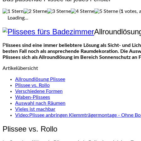
(
1
votes, 
Loading...
Allroundlösun
Plissees sind eine immer beliebtere Lösung als Sicht- und Lichtschutz von Fenstern. Die gefalteten Plisseeanlagen sind schnell montiert, erfüllen diverse Funktionen und fungieren im
besten Fall noch als ansprechende Raumdekoration. Die Auswah
Plissees sich als Allroundlösung im Bereich Sonnenschutz an F
Artikelübersicht
Allroundlösung Plissee
Plissee vs. Rollo
Verschiedene Formen
Waben-Plissees
Auswahl nach Räumen
Vieles ist machbar
Video:Plissee anbringen Klemmträgermontage - Ohne Bo
Plissee vs. Rollo