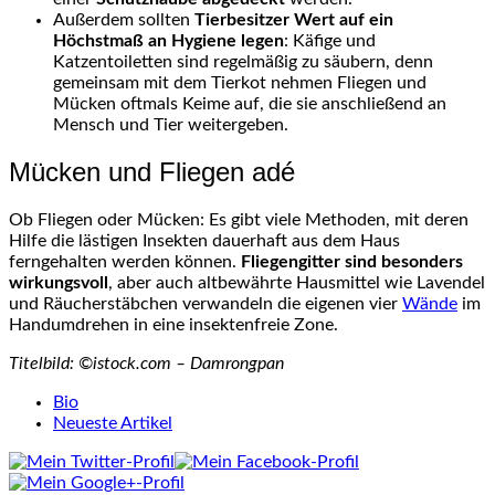
Außerdem sollten
Tierbesitzer Wert auf ein
Höchstmaß an Hygiene legen
: Käfige und
Katzentoiletten sind regelmäßig zu säubern, denn
gemeinsam mit dem Tierkot nehmen Fliegen und
Mücken oftmals Keime auf, die sie anschließend an
Mensch und Tier weitergeben.
Mücken und Fliegen adé
Ob Fliegen oder Mücken: Es gibt viele Methoden, mit deren
Hilfe die lästigen Insekten dauerhaft aus dem Haus
ferngehalten werden können.
Fliegengitter sind besonders
wirkungsvoll
, aber auch altbewährte Hausmittel wie Lavendel
und Räucherstäbchen verwandeln die eigenen vier
Wände
im
Handumdrehen in eine insektenfreie Zone.
Titelbild: ©istock.com – Damrongpan
The
Bio
following
Neueste Artikel
two
tabs
change