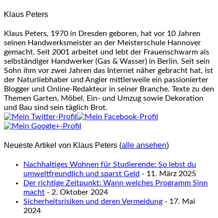
content
Klaus Peters
below.
Klaus Peters, 1970 in Dresden geboren, hat vor 10 Jahren
seinen Handwerksmeister an der Meisterschule Hannover
gemacht. Seit 2001 arbeitet und lebt der Frauenschwarm als
selbständiger Handwerker (Gas & Wasser) in Berlin. Seit sein
Sohn ihm vor zwei Jahren das Internet näher gebracht hat, ist
der Naturliebhaber und Angler mittlerweile ein passionierter
Blogger und Online-Redakteur in seiner Branche. Texte zu den
Themen Garten, Möbel, Ein- und Umzug sowie Dekoration
und Bau sind sein täglich Brot.
Neueste Artikel von Klaus Peters
(
alle ansehen
)
Nachhaltiges Wohnen für Studierende: So lebst du
umweltfreundlich und sparst Geld
- 11. März 2025
Der richtige Zeitpunkt: Wann welches Programm Sinn
macht
- 2. Oktober 2024
Sicherheitsrisiken und deren Vermeidung
- 17. Mai
2024