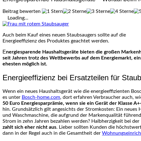
Beitrag bewerten
Loading...
Auch beim Kauf eines neuen Staubsaugers sollte auf die
Energieeffizienz des Produktes geachtet werden.
Energiesparende Haushaltsgeräte bieten die großen Markenhersteller an, die zudem mit ihrem Service wie durch die Ersatzteile Staubsauger von Bosch glänzen. Die Strompreise steigen
seit Jahren trotz des Wettbewerbs auf dem Energiemarkt, ein 
ehesten möglich ist.
Energieeffizienz bei Ersatzteilen für Sta
Wenn ein neues Haushaltsgerät wie die energieeffizienten Bosch
es unter
Bosch-home.com
, dort erfahren Verbraucher auch, wi
50 Euro Energiesparprämie, wenn sie ein Gerät der Klasse A+
hin. Grundsätzlich gilt angesichts der Stromkosten: Ein neues H
und Waschmaschine, die aufgrund der Markenqualität führender 
Strom in zehn Jahren bezahlen werden? Halbherzigkeit bei der 
zahlt sich eher nicht aus
. Lieber sollten Kunden die höchstwe
dann in der Regel auch in die Gesamtheit der
Wohnungseinrich