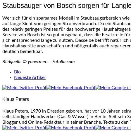
Staubsauger von Bosch sorgen für Langle
Wer sich für ein sparsames Modell im Staubsaugerbereich wie
auf lange Sicht vom geringen Stromverbrauch. Da ein Staubsau
des relativ geringen Preises für das hochwertige Haushaltsge
Service von Bosch ist so gut ausgebaut, dass die Ersatzteile f
sich entsprechend lange zu nutzen. Dasselbe betrifft natürlich
Haushaltsgeräte anzuschaffen und nötigenfalls auch repariere
deutlich bemerkbar.
Bildquelle © yonetmen – Fotolia.com
The
Bio
following
Neueste Artikel
two
tabs
change
Klaus Peters
content
below.
Klaus Peters, 1970 in Dresden geboren, hat vor 10 Jahren sei
selbständiger Handwerker (Gas & Wasser) in Berlin. Seit sein S
Blogger und Online-Redakteur in seiner Branche. Texte zu den