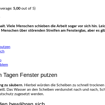
average:
5,00
out of 5)
 Menschen über störenden Streifen am Fensterglas, aber es gibt
putzen
ich
p
roblem
n Tagen Fenster putzen
ung zu säubern
. Hierbei würden die Scheiben zu schnell trocknen 
 heiß. Das Wasser an den Scheiben verdunstet nach und nach, S
ostschutz zugesetzt werden.
oden bewähren sich