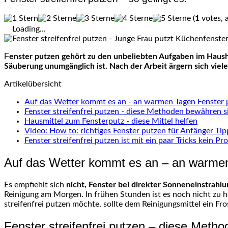
(
1
votes, 
Loading...
Fenster putzen gehört zu den unbeliebten Aufgaben im Haushalt. Viele Menschen schieben die Arbeit sogar vor sich hin. Leider säubern sich Fenster nicht von selbst, sodass die
Säuberung unumgänglich ist. Nach der Arbeit ärgern sich viele
Artikelübersicht
Auf das Wetter kommt es an - an warmen Tagen Fenster 
Fenster streifenfrei putzen - diese Methoden bewähren s
Hausmittel zum Fensterputz - diese Mittel helfen
Video: How to: richtiges Fenster putzen für Anfänger Tip
Fenster streifenfrei putzen ist mit ein paar Tricks kein P
Auf das Wetter kommt es an – an warme
Es empfiehlt sich
nicht, Fenster bei direkter Sonneneinstrahl
Reinigung am Morgen. In frühen Stunden ist es noch nicht zu
streifenfrei putzen möchte, sollte dem Reinigungsmittel ein Fr
Fenster streifenfrei putzen – diese Meth