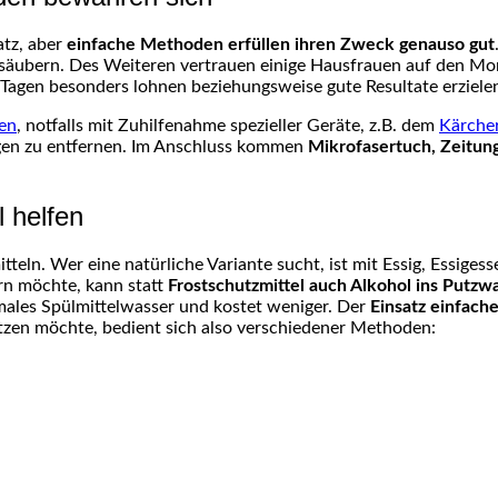
tz, aber
einfache Methoden erfüllen ihren Zweck genauso gut
säubern. Des Weiteren vertrauen einige Hausfrauen auf den Mo
 Tagen besonders lohnen beziehungsweise gute Resultate erziele
en
, notfalls mit Zuhilfenahme spezieller Geräte, z.B. dem
Kärcher
en zu entfernen. Im Anschluss kommen
Mikrofasertuch, Zeitun
 helfen
tteln. Wer eine natürliche Variante sucht, ist mit Essig, Essige
rn möchte, kann statt
Frostschutzmittel auch Alkohol ins Putzw
rmales Spülmittelwasser und kostet weniger. Der
Einsatz einfache
putzen möchte, bedient sich also verschiedener Methoden:
n