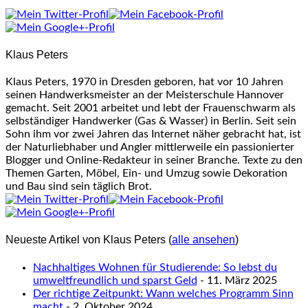
two
tabs
change
content
Klaus Peters
below.
Klaus Peters, 1970 in Dresden geboren, hat vor 10 Jahren
seinen Handwerksmeister an der Meisterschule Hannover
gemacht. Seit 2001 arbeitet und lebt der Frauenschwarm als
selbständiger Handwerker (Gas & Wasser) in Berlin. Seit sein
Sohn ihm vor zwei Jahren das Internet näher gebracht hat, ist
der Naturliebhaber und Angler mittlerweile ein passionierter
Blogger und Online-Redakteur in seiner Branche. Texte zu den
Themen Garten, Möbel, Ein- und Umzug sowie Dekoration
und Bau sind sein täglich Brot.
Neueste Artikel von Klaus Peters
(
alle ansehen
)
Nachhaltiges Wohnen für Studierende: So lebst du
umweltfreundlich und sparst Geld
- 11. März 2025
Der richtige Zeitpunkt: Wann welches Programm Sinn
macht
- 2. Oktober 2024