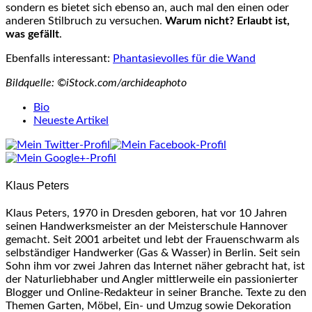
sondern es bietet sich ebenso an, auch mal den einen oder
anderen Stilbruch zu versuchen.
Warum nicht? Erlaubt ist,
was gefällt
.
Ebenfalls interessant:
Phantasievolles für die Wand
Bildquelle: ©iStock.com/archideaphoto
The
Bio
following
Neueste Artikel
two
tabs
change
content
Klaus Peters
below.
Klaus Peters, 1970 in Dresden geboren, hat vor 10 Jahren
seinen Handwerksmeister an der Meisterschule Hannover
gemacht. Seit 2001 arbeitet und lebt der Frauenschwarm als
selbständiger Handwerker (Gas & Wasser) in Berlin. Seit sein
Sohn ihm vor zwei Jahren das Internet näher gebracht hat, ist
der Naturliebhaber und Angler mittlerweile ein passionierter
Blogger und Online-Redakteur in seiner Branche. Texte zu den
Themen Garten, Möbel, Ein- und Umzug sowie Dekoration