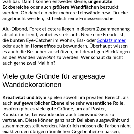
wählbar. Damit können entweder kleine,
ungenutzte
Eckbereiche
oder auch
größere Wandflächen
bestückt
werden. Ob dabei ein oder mehrere Leinwände bzw. Drucke
angebracht werden, ist freilich reine Ermessenssache.
Alu-Dibond, Forex et cetera liegen in diesem Zusammenhang
absolut im Trend, wobei es stets aufs Neue eine Freude ist,
die bunten Eye-Catcher im Wohn-, Ess- oder
Schlafzimmer
oder auch im
Homeoffice
zu bewundern. Überhaupt wissen
es auch die Besucher zu schätzen, mit derartigen Blickfängen
an den Wänden
verwöhnt
zu werden. Wer schaut da nicht
auch gerne zwei Mal hin?
Viele gute Gründe für angesagte
Wanddekorationen
Kreativität und Style
spielen sowohl im privaten Bereich, als
auch auf
gewerblicher Ebene
eine sehr
wesentliche Rolle
.
Insofern gibt es viele gute Gründe, um auf Poster,
Kunstdrucke, Leinwände oder auch Leinwand-Sets zu
vertrauen. Diese können ganz nach Belieben ausgewählt und
zusammengestellt werden. Natürlich müssen die Farben nicht
exakt zu den übrigen räumlichen Gegebenheiten passen,