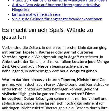
Video: 25 kreative und einfache Wandgestaltung Ideen
Auf weißem wie auf buntem Untergrund attraktive
Hingucker
Einfach mal wählerisch sein
Viele gute Gründe für angesagte Wanddekorationen
Es macht einfach Spaß, Wände zu
gestalten
Vorbei sind die Zeiten, in denen es in erster Linie darum ging,
mit
bunten Tapeten
,
Raufaser
oder gar mit
düsteren
Vertäfelungen
die Wandgestaltung
in Angriff zu nehmen
. In
Anbetracht der Tatsache, dass vor allem
Letztere jede Menge
Zeit
,
Geld
und auch
Nerven
beanspruchten, ist es
naheliegend, in der heutigen Zeit
neue Wege zu gehen
.
Warum darüber hinaus zu
teuren Tapeten, Kleister und Co.
greifen, wenn doch auch Forex, Alu-Dibond und Kunstdrucke
unterschiedlichster Art dazu beitragen können, gekonnt
stylische Highlights
im ganzen Raum zu setzen? Diese
innovativen Dekor-Lösungen
sehen nicht nur individuell und
stylisch aus, sondern sie lassen sich noch dazu sehr einfach
anbringen. Nicht zuletzt überzeugen sie außerdem durch ihre