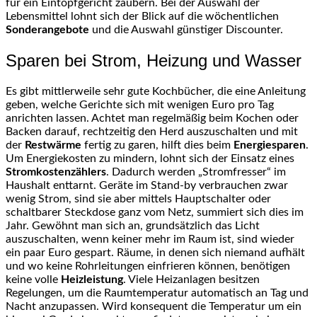
für ein Eintopfgericht zaubern. Bei der Auswahl der
Lebensmittel lohnt sich der Blick auf die wöchentlichen
Sonderangebote
und die Auswahl günstiger Discounter.
Sparen bei Strom, Heizung und Wasser
Es gibt mittlerweile sehr gute Kochbücher, die eine Anleitung
geben, welche Gerichte sich mit wenigen Euro pro Tag
anrichten lassen. Achtet man regelmäßig beim Kochen oder
Backen darauf, rechtzeitig den Herd auszuschalten und mit
der
Restwärme
fertig zu garen, hilft dies beim
Energiesparen
.
Um Energiekosten zu mindern, lohnt sich der Einsatz eines
Stromkostenzählers
. Dadurch werden „Stromfresser“ im
Haushalt enttarnt. Geräte im Stand-by verbrauchen zwar
wenig Strom, sind sie aber mittels Hauptschalter oder
schaltbarer Steckdose ganz vom Netz, summiert sich dies im
Jahr. Gewöhnt man sich an, grundsätzlich das Licht
auszuschalten, wenn keiner mehr im Raum ist, sind wieder
ein paar Euro gespart. Räume, in denen sich niemand aufhält
und wo keine Rohrleitungen einfrieren können, benötigen
keine volle
Heizleistung
. Viele Heizanlagen besitzen
Regelungen, um die Raumtemperatur automatisch an Tag und
Nacht anzupassen. Wird konsequent die Temperatur um ein