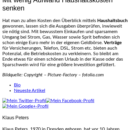
senken
Hat man zu allen Kosten den Überblick mittels
Haushaltsbuch
gewonnen, lassen sich die Ausgaben überprüfen, inwieweit
sie nötig sind. Mit bewusstem Einkaufen und sparsamem
Umgang bei Strom, Gas, Wasser sowie Sprit befinden sich
schon einige Euro mehr in der eigenen Geldbörse.
Verträge
für Versicherungen, Telefon, DSL, Strom etc. bieten auch
Potenzial, die Betriebskosten zu verkleinern. So bleibt am
Ende etwas für einen schönen Urlaub in der Kasse oder das
Sparschwein wird für eine größere Investition gefüttert.
Bildquelle: Copyright – Picture-Factory – fotolia.com
The
Bio
following
Neueste Artikel
two
tabs
change
content
Klaus Peters
below.
Klaus Peters, 1970 in Dresden geboren, hat vor 10 Jahren