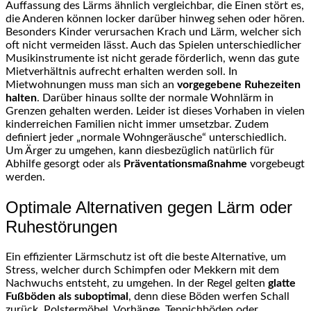
Auffassung des Lärms ähnlich vergleichbar, die Einen stört es,
die Anderen können locker darüber hinweg sehen oder hören.
Besonders Kinder verursachen Krach und Lärm, welcher sich
oft nicht vermeiden lässt. Auch das Spielen unterschiedlicher
Musikinstrumente ist nicht gerade förderlich, wenn das gute
Mietverhältnis aufrecht erhalten werden soll. In
Mietwohnungen muss man sich an
vorgegebene Ruhezeiten
halten
. Darüber hinaus sollte der normale Wohnlärm in
Grenzen gehalten werden. Leider ist dieses Vorhaben in vielen
kinderreichen Familien nicht immer umsetzbar. Zudem
definiert jeder „normale Wohngeräusche“ unterschiedlich.
Um Ärger zu umgehen, kann diesbezüglich natürlich für
Abhilfe gesorgt oder als
Präventationsmaßnahme
vorgebeugt
werden.
Optimale Alternativen gegen Lärm oder
Ruhestörungen
Ein effizienter Lärmschutz ist oft die beste Alternative, um
Stress, welcher durch Schimpfen oder Mekkern mit dem
Nachwuchs entsteht, zu umgehen. In der Regel gelten
glatte
Fußböden als suboptimal
, denn diese Böden werfen Schall
zurück. Polstermöbel, Vorhänge, Teppichböden oder