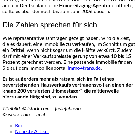
auch in Deutschland eine
Home-Staging-Agentur
eröffnete,
sollte es aber dennoch bis zum Jahr 2006 dauern.
Die Zahlen sprechen für sich
Wie repräsentative Umfragen gezeigt haben, wird die Zeit,
die es dauert, eine Immobilie zu verkaufen, im Schnitt um gut
ein Drittel, wenn nicht sogar um die Hälfte verkürzt. Zudem
darf mit einer
Verkaufspreissteigerung von etwa 10 bis 15
Prozent
gerechnet werden. Eine passende Immobilie finden
Sie auf dem Immobilienportal
immo4trans.de
.
Es ist außerdem mehr als ratsam, sich im Fall eines
bevorstehenden Hausverkaufs vertrauensvoll an einen der
knapp 200 versierten „Homestager“, die mittlerweile
hierzulande tätig sind, zu wenden.
Titelbild: © istock.com – jodiejohnson
© istock.com – vicnt
The
Bio
following
Neueste Artikel
two