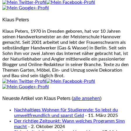
tabs
change
content
Klaus Peters
below.
Klaus Peters, 1970 in Dresden geboren, hat vor 10 Jahren
seinen Handwerksmeister an der Meisterschule Hannover
gemacht. Seit 2001 arbeitet und lebt der Frauenschwarm als
selbständiger Handwerker (Gas & Wasser) in Berlin. Seit sein
Sohn ihm vor zwei Jahren das Internet näher gebracht hat, ist
der Naturliebhaber und Angler mittlerweile ein passionierter
Blogger und Online-Redakteur in seiner Branche. Texte zu den
Themen Garten, Möbel, Ein- und Umzug sowie Dekoration
und Bau sind sein täglich Brot.
Neueste Artikel von Klaus Peters
(
alle ansehen
)
Nachhaltiges Wohnen für Studierende: So lebst du
umweltfreundlich und sparst Geld
- 11. März 2025
Der richtige Zeitpunkt: Wann welches Programm Sinn
macht
- 2. Oktober 2024