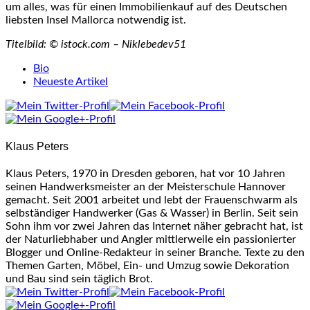
um alles, was für einen Immobilienkauf auf des Deutschen
liebsten Insel Mallorca notwendig ist.
Titelbild: © istock.com – Niklebedev51
The
Bio
following
Neueste Artikel
two
tabs
change
content
Klaus Peters
below.
Klaus Peters, 1970 in Dresden geboren, hat vor 10 Jahren
seinen Handwerksmeister an der Meisterschule Hannover
gemacht. Seit 2001 arbeitet und lebt der Frauenschwarm als
selbständiger Handwerker (Gas & Wasser) in Berlin. Seit sein
Sohn ihm vor zwei Jahren das Internet näher gebracht hat, ist
der Naturliebhaber und Angler mittlerweile ein passionierter
Blogger und Online-Redakteur in seiner Branche. Texte zu den
Themen Garten, Möbel, Ein- und Umzug sowie Dekoration
und Bau sind sein täglich Brot.