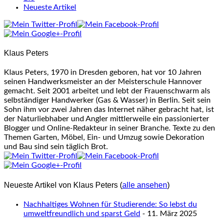
following
Neueste Artikel
two
tabs
change
content
Klaus Peters
below.
Klaus Peters, 1970 in Dresden geboren, hat vor 10 Jahren
seinen Handwerksmeister an der Meisterschule Hannover
gemacht. Seit 2001 arbeitet und lebt der Frauenschwarm als
selbständiger Handwerker (Gas & Wasser) in Berlin. Seit sein
Sohn ihm vor zwei Jahren das Internet näher gebracht hat, ist
der Naturliebhaber und Angler mittlerweile ein passionierter
Blogger und Online-Redakteur in seiner Branche. Texte zu den
Themen Garten, Möbel, Ein- und Umzug sowie Dekoration
und Bau sind sein täglich Brot.
Neueste Artikel von Klaus Peters
(
alle ansehen
)
Nachhaltiges Wohnen für Studierende: So lebst du
umweltfreundlich und sparst Geld
- 11. März 2025