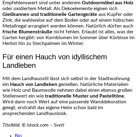
Empfehlenswert sind unter anderem
Outdoormöbel aus Holz
oder oxidiertem Metall. Als Dekoelemente eignen sich
Gießkannen und traditionelle Gartengeräte
aus Kupfer oder
Zink, die wahlweise auf dem Boden oder auf einem hübschen
Metallregal arrangiert werden können. Natürlich dürfen auch
frische Blumensträuße
nicht fehlen. Erlaubt ist alles, was der
Garten hergibt: von Kornblumen im Sommer über Kürbisse im
Herbst hin zu Stechpalmen im Winter.
Für einen Hauch von idyllischem
Landleben
Mit dem Landhausstil lässt sich selbst in der Stadtwohnung
ein
Hauch von Landleben
genießen. Natürliche Materialien
wie Holz und Baumwolle nehmen dabei einen ebenso großen
Stellenwert ein wie
traditionelle Muster und Pastelltöne
.
Wird dann noch Wert auf eine passende Wanddekoration
gelegt, erstrahlt das eigene Heim schon bald im
ansprechenden Landhauslook.
Titelbild: © istock.com – Svetl
The
Bio