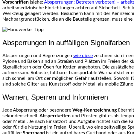
Vorschriften
(siehe:
Absperrungen: Betreten verboten! – arbeits
arbeitsmedizinische Einrichtungen achten auf Sicherheit. Schli
Werkzeug gelagert werden. Besuchern kann mit der Kennzeichnu
Nachbargrundstücken, die an die Baustelle grenzen, muss eine 
Absperrungen in auffälligen Signalfarben
Absperrungen und Begrenzungen
wie diese
zeichnen sich in er
Pylone und Baken sind an Straßen und Plätzen im Freien der k
Signallichtern oder Ösen für Ketten angeboten. Die zusätzliche
aufmerksam. Robuste, faltbare, transportable Warnaufsteller m
sich schnell am Ort der möglichen Gefahr aufstellen. Sowohl f
sind solche Gitter aus Kunststoff oder Metall als mobile Zäune 
Warnen, Sperren und Informieren
Jede Absperrung oder besondere
Weg-Kennzeichnung
übermitt
sekundenschnell.
Absperrketten
und Pfosten gibt es als tempo
oder Metall. Je nach Einsatzort und Aufgabe richtet sich die 
oder für die Nutzung im Freien. Überall, wo eine zeitweilige 
auffällige
Sperrband
ist ein aufrollbares Gurtband oder aus Kun