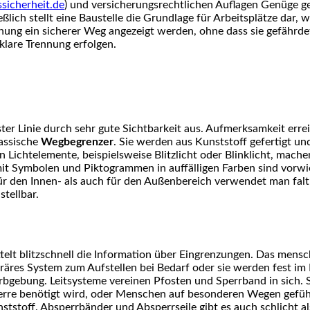
sicherheit.de
) und versicherungsrechtlichen Auflagen Genüge 
eßlich stellt eine Baustelle die Grundlage für Arbeitsplätze da
ng ein sicherer Weg angezeigt werden, ohne dass sie gefährdet 
klare Trennung erfolgen.
ster Linie durch sehr gute Sichtbarkeit aus. Aufmerksamkeit err
lassische
Wegbegrenzer
. Sie werden aus Kunststoff gefertigt und
n Lichtelemente, beispielsweise Blitzlicht oder Blinklicht, mac
it Symbolen und Piktogrammen in auffälligen Farben sind vorwie
ür den Innen- als auch für den Außenbereich verwendet man faltb
stellbar.
elt blitzschnell die Information über Eingrenzungen. Das mensch
räres System zum Aufstellen bei Bedarf oder sie werden fest im 
Farbgebung. Leitsysteme vereinen Pfosten und Sperrband in sich.
Sperre benötigt wird, oder Menschen auf besonderen Wegen gefüh
ststoff. Absperrbänder und Absperrseile gibt es auch schlicht a