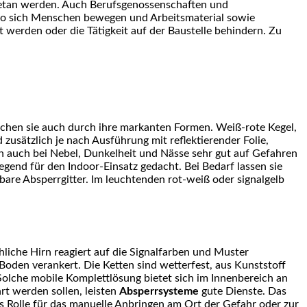
getan werden. Auch Berufsgenossenschaften und
r, wo sich Menschen bewegen und Arbeitsmaterial sowie
werden oder die Tätigkeit auf der Baustelle behindern. Zu
eichen sie auch durch ihre markanten Formen. Weiß-rote Kegel,
 zusätzlich je nach Ausführung mit reflektierender Folie,
hen auch bei Nebel, Dunkelheit und Nässe sehr gut auf Gefahren
gend für den Indoor-Einsatz gedacht. Bei Bedarf lassen sie
are Absperrgitter. Im leuchtenden rot-weiß oder signalgelb
liche Hirn reagiert auf die Signalfarben und Muster
Boden verankert. Die Ketten sind wetterfest, aus Kunststoff
 Solche mobile Komplettlösung bietet sich im Innenbereich an
rt werden sollen, leisten
Absperrsysteme
gute Dienste. Das
ls Rolle für das manuelle Anbringen am Ort der Gefahr oder zur