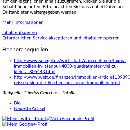
auf den eigentlichen Inhalt zuzugreifen, klicken Sie auf die
Schaltfläche unten. Bitte beachten Sie, dass dabei Daten an
Drittanbieter weitergegeben werden.
Mehr Informationen
Inhalt entsperren
Erforderlichen Service akzeptieren und Inhalte entsperren
Recherchequellen
http://www.spiegel.de/wirtschaft/unternehmen/luxus-
immobilien-in-istanbul-4000-quadratmeter-viel-zu-
klein-a-805443.html
http://www.welt.de/finanzen/immobilien/article113989
reissen-sich-die-Reichen-um-Luxus-Immobilien.html
Bildquelle: Tiberius Gracchus – Fotolia
The
Bio
following
Neueste Artikel
two
tabs
change