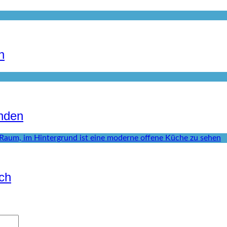
n
inden
ich