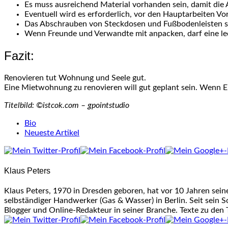
Es muss ausreichend Material vorhanden sein, damit die
Eventuell wird es erforderlich, vor den Hauptarbeiten 
Das Abschrauben von Steckdosen und Fußbodenleisten so
Wenn Freunde und Verwandte mit anpacken, darf eine lec
Fazit:
Renovieren tut Wohnung und Seele gut.
Eine Mietwohnung zu renovieren will gut geplant sein. Wenn E
Titelbild: ©istcok.com – gpointstudio
The
Bio
following
Neueste Artikel
two
tabs
change
Klaus Peters
content
below.
Klaus Peters, 1970 in Dresden geboren, hat vor 10 Jahren sei
selbständiger Handwerker (Gas & Wasser) in Berlin. Seit sein S
Blogger und Online-Redakteur in seiner Branche. Texte zu den