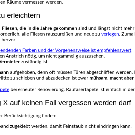
nden Räume vermessen werden.
u erleichtern
.
Fliesen, die in die Jahre gekommen sind
und längst nicht mehr
forderlich, alle Fliesen rauszureißen und neue zu
verlegen
. Zumal
 hervor.
endenden Farben und der Vorgehensweise ist empfehlenswert
.
en Anstrich nötig, um nicht gammelig auszusehen.
Vermieter
zuständig ist.
mann
aufgehoben, denn oft müssen Türen abgeschliffen werden. D
Mitte zu schieben und abzudecken ist zwar
mühsam
,
macht aber 
apete
bei erneuter Renovierung. Raufasertapete ist einfach in de
X auf keinen Fall vergessen werden darf
 Berücksichtigung finden:
beband zugeklebt werden, damit Feinstaub nicht eindringen kann.