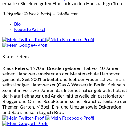
erhalten Sie einen guten Eindruck zu den Haushaltsgeräten.
Bildquelle:
© jacek_kadaj – Fotolia.com
The
Bio
following
Neueste Artikel
two
tabs
change
content
Klaus Peters
below.
Klaus Peters, 1970 in Dresden geboren, hat vor 10 Jahren
seinen Handwerksmeister an der Meisterschule Hannover
gemacht. Seit 2001 arbeitet und lebt der Frauenschwarm als
selbständiger Handwerker (Gas & Wasser) in Berlin. Seit sein
Sohn ihm vor zwei Jahren das Internet näher gebracht hat, ist
der Naturliebhaber und Angler mittlerweile ein passionierter
Blogger und Online-Redakteur in seiner Branche. Texte zu den
Themen Garten, Möbel, Ein- und Umzug sowie Dekoration
und Bau sind sein täglich Brot.