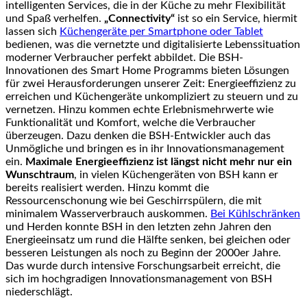
intelligenten Services, die in der Küche zu mehr Flexibilität
und Spaß verhelfen.
„Connectivity“
ist so ein Service, hiermit
lassen sich
Küchengeräte per Smartphone oder Tablet
bedienen, was die vernetzte und digitalisierte Lebenssituation
moderner Verbraucher perfekt abbildet. Die BSH-
Innovationen des Smart Home Programms bieten Lösungen
für zwei Herausforderungen unserer Zeit: Energieeffizienz zu
erreichen und Küchengeräte unkompliziert zu steuern und zu
vernetzen. Hinzu kommen echte Erlebnismehrwerte wie
Funktionalität und Komfort, welche die Verbraucher
überzeugen. Dazu denken die BSH-Entwickler auch das
Unmögliche und bringen es in ihr Innovationsmanagement
ein.
Maximale Energieeffizienz ist längst nicht mehr nur ein
Wunschtraum
, in vielen Küchengeräten von BSH kann er
bereits realisiert werden. Hinzu kommt die
Ressourcenschonung wie bei Geschirrspülern, die mit
minimalem Wasserverbrauch auskommen.
Bei Kühlschränken
und Herden konnte BSH in den letzten zehn Jahren den
Energieeinsatz um rund die Hälfte senken, bei gleichen oder
besseren Leistungen als noch zu Beginn der 2000er Jahre.
Das wurde durch intensive Forschungsarbeit erreicht, die
sich im hochgradigen Innovationsmanagement von BSH
niederschlägt.