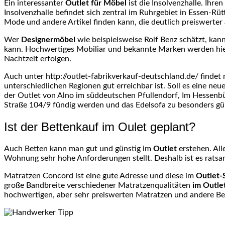
Ein interessanter
Outlet für Möbel
ist die Insolvenzhalle. Ihren
Insolvenzhalle befindet sich zentral im Ruhrgebiet in Essen-Rü
Mode und andere Artikel finden kann, die deutlich preiswerter 
Wer
Designermöbel
wie beispielsweise Rolf Benz schätzt, ka
kann. Hochwertiges Mobiliar und bekannte Marken werden hier
Nachtzeit erfolgen.
Auch unter http://outlet-fabrikverkauf-deutschland.de/ findet
unterschiedlichen Regionen gut erreichbar ist. Soll es eine n
der Outlet von Alno im süddeutschen Pfullendorf, Im Hessenbü
Straße 104/9 fündig werden und das Edelsofa zu besonders gü
Ist der Bettenkauf im Oulet geplant?
Auch Betten kann man gut und günstig im
Outlet
erstehen. Al
Wohnung sehr hohe Anforderungen stellt. Deshalb ist es ratsam
Matratzen Concord ist eine gute Adresse und diese im
Outlet-S
große Bandbreite verschiedener Matratzenqualitäten
im Outlet
hochwertigen, aber sehr preiswerten Matratzen und andere Be