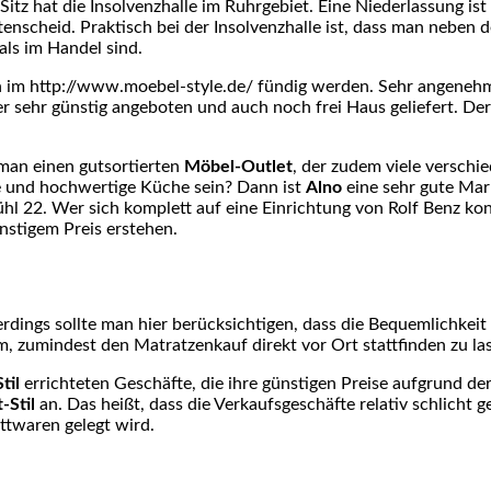
 Sitz hat die Insolvenzhalle im Ruhrgebiet. Eine Niederlassung ist
ttenscheid. Praktisch bei der Insolvenzhalle ist, dass man nebe
als im Handel sind.
nn im http://www.moebel-style.de/ fündig werden. Sehr angeneh
 sehr günstig angeboten und auch noch frei Haus geliefert. D
 man einen gutsortierten
Möbel-Outlet
, der zudem viele versch
eue und hochwertige Küche sein? Dann ist
Alno
eine sehr gute Mar
hl 22. Wer sich komplett auf eine Einrichtung von Rolf Benz ko
nstigem Preis erstehen.
lerdings sollte man hier berücksichtigen, dass die Bequemlichke
, zumindest den Matratzenkauf direkt vor Ort stattfinden zu las
til
errichteten Geschäfte, die ihre günstigen Preise aufgrund d
-Stil
an. Das heißt, dass die Verkaufsgeschäfte relativ schlicht 
ttwaren gelegt wird.