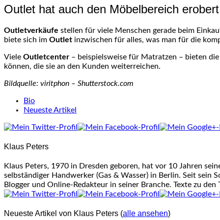
Outlet hat auch den Möbelbereich erobert
Outletverkäufe
stellen für viele Menschen gerade beim Einkau
biete sich im
Outlet
inzwischen für alles, was man für die ko
Viele
Outletcenter
– beispielsweise für Matratzen – bieten di
können, die sie an den Kunden weiterreichen.
Bildquelle: viritphon – Shutterstock.com
The
Bio
following
Neueste Artikel
two
tabs
change
Klaus Peters
content
below.
Klaus Peters, 1970 in Dresden geboren, hat vor 10 Jahren sei
selbständiger Handwerker (Gas & Wasser) in Berlin. Seit sein S
Blogger und Online-Redakteur in seiner Branche. Texte zu den
Neueste Artikel von Klaus Peters
(
alle ansehen
)