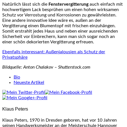
Natürlich lässt sich die
Fenstervergitterung
auch einfach mit
hochwertigem Lack besprühen um einen hohen wirksamen
Schutz vor Verrostung und Korrosionen zu gewährleisten.
Eine andere innovative Idee wäre es, außen an der
Vergitterung einen Blumentopf mit frischen einzuhängen.
Somit erstrahlt jedes Haus und neben einer ausreichenden
Sicherheit vor Einbrechern, kann man sich sogar noch an
einer schön dekorierten Vergitterung erfreuen.
Ebenfalls interessant: Außenjalousien als Schutz der
Privatsphäre
Bildquelle: Anton Chalakov – Shutterstock.com
The
Bio
following
Neueste Artikel
two
tabs
change
content
Klaus Peters
below.
Klaus Peters, 1970 in Dresden geboren, hat vor 10 Jahren
seinen Handwerksmeister an der Meisterschule Hannover