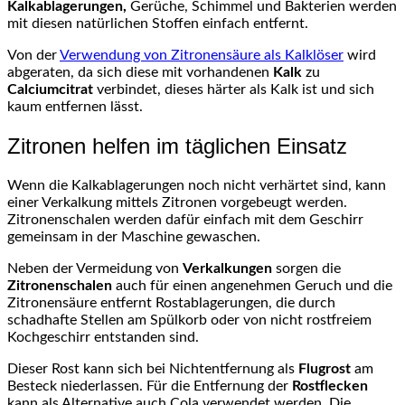
Kalkablagerungen,
Gerüche, Schimmel und Bakterien werden
mit diesen natürlichen Stoffen einfach entfernt.
Von der
Verwendung von Zitronensäure als Kalklöser
wird
abgeraten, da sich diese mit vorhandenen
Kalk
zu
Calciumcitrat
verbindet, dieses härter als Kalk ist und sich
kaum entfernen lässt.
Zitronen helfen im täglichen Einsatz
Wenn die Kalkablagerungen noch nicht verhärtet sind, kann
einer Verkalkung mittels Zitronen vorgebeugt werden.
Zitronenschalen werden dafür einfach mit dem Geschirr
gemeinsam in der Maschine gewaschen.
Neben der Vermeidung von
Verkalkungen
sorgen die
Zitronenschalen
auch für einen angenehmen Geruch und die
Zitronensäure entfernt Rostablagerungen, die durch
schadhafte Stellen am Spülkorb oder von nicht rostfreiem
Kochgeschirr entstanden sind.
Dieser Rost kann sich bei Nichtentfernung als
Flugrost
am
Besteck niederlassen. Für die Entfernung der
Rostflecken
kann als Alternative auch Cola verwendet werden. Die