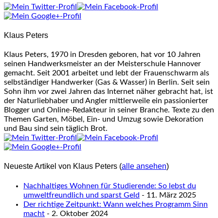
tabs
change
content
Klaus Peters
below.
Klaus Peters, 1970 in Dresden geboren, hat vor 10 Jahren
seinen Handwerksmeister an der Meisterschule Hannover
gemacht. Seit 2001 arbeitet und lebt der Frauenschwarm als
selbständiger Handwerker (Gas & Wasser) in Berlin. Seit sein
Sohn ihm vor zwei Jahren das Internet näher gebracht hat, ist
der Naturliebhaber und Angler mittlerweile ein passionierter
Blogger und Online-Redakteur in seiner Branche. Texte zu den
Themen Garten, Möbel, Ein- und Umzug sowie Dekoration
und Bau sind sein täglich Brot.
Neueste Artikel von Klaus Peters
(
alle ansehen
)
Nachhaltiges Wohnen für Studierende: So lebst du
umweltfreundlich und sparst Geld
- 11. März 2025
Der richtige Zeitpunkt: Wann welches Programm Sinn
macht
- 2. Oktober 2024