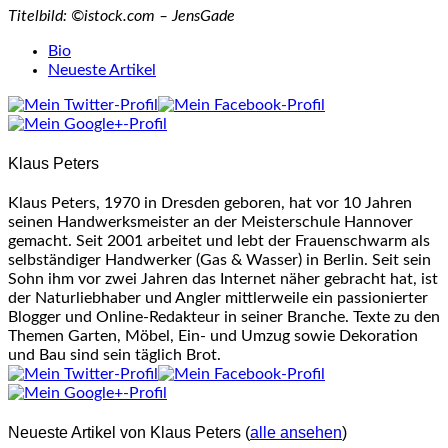
Titelbild: ©istock.com – JensGade
The
Bio
following
Neueste Artikel
two
tabs
change
content
Klaus Peters
below.
Klaus Peters, 1970 in Dresden geboren, hat vor 10 Jahren
seinen Handwerksmeister an der Meisterschule Hannover
gemacht. Seit 2001 arbeitet und lebt der Frauenschwarm als
selbständiger Handwerker (Gas & Wasser) in Berlin. Seit sein
Sohn ihm vor zwei Jahren das Internet näher gebracht hat, ist
der Naturliebhaber und Angler mittlerweile ein passionierter
Blogger und Online-Redakteur in seiner Branche. Texte zu den
Themen Garten, Möbel, Ein- und Umzug sowie Dekoration
und Bau sind sein täglich Brot.
Neueste Artikel von Klaus Peters
(
alle ansehen
)