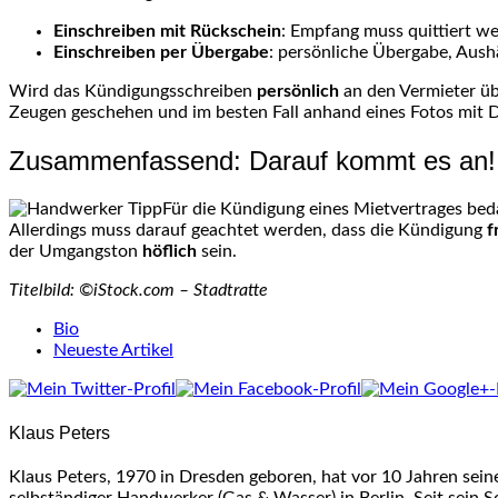
Einschreiben mit Rückschein
: Empfang muss quittiert we
Einschreiben per Übergabe
: persönliche Übergabe, Aush
Wird das Kündigungsschreiben
persönlich
an den Vermieter üb
Zeugen geschehen und im besten Fall anhand eines Fotos mit
Zusammenfassend: Darauf kommt es
an!
Für die Kündigung eines Mietvertrages bed
Allerdings muss darauf geachtet werden, dass die Kündigung
f
der
Umgangston
höflich
sein.
Titelbild: ©iStock.com – Stadtratte
The
Bio
following
Neueste Artikel
two
tabs
change
Klaus Peters
content
below.
Klaus Peters, 1970 in Dresden geboren, hat vor 10 Jahren sei