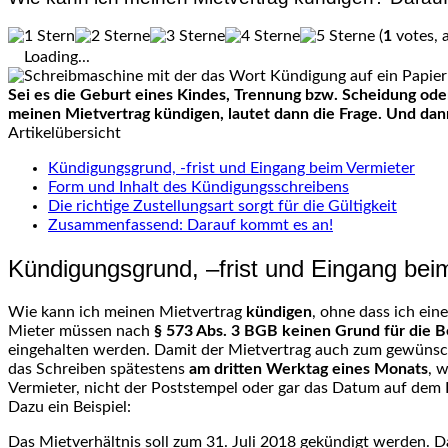
(
1
votes, 
Loading...
Sei es die Geburt eines Kindes, Trennung
bzw
. Scheidung ode
meinen Mietvertrag kündigen, lautet dann die Frage. Und dann 
Artikelübersicht
Kündigungsgrund, -frist und Eingang beim Vermieter
Form und Inhalt des Kündigungsschreibens
Die richtige Zustellungsart sorgt für die Gültigkeit
Zusammenfassend: Darauf kommt es an!
Kündigungsgrund, –
frist
und Eingang beim
Wie kann ich meinen Mietvertrag
kündigen
, ohne dass ich ein
Mieter müssen nach
§ 573
Abs
. 3 BGB keinen Grund für die 
eingehalten werden. Damit der Mietvertrag auch zum gewünschte
das Schreiben spätestens
am dritten Werktag eines Monats
, 
Vermieter, nicht der Poststempel oder gar das Datum auf dem 
Dazu ein Beispiel:
Das Mietverhältnis soll zum 31. Juli 2018 gekündigt werden.