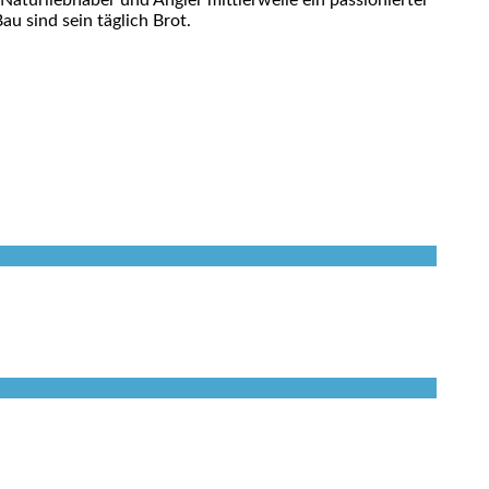
 Naturliebhaber und Angler mittlerweile ein passionierter
u sind sein täglich Brot.