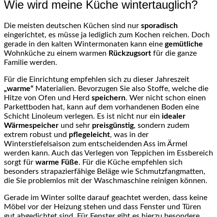
Wie wird meine Küche wintertauglich?
Die meisten deutschen Küchen sind nur
sporadisch
eingerichtet, es müsse ja lediglich zum Kochen reichen. Doch
gerade in den kalten Wintermonaten kann eine
gemütliche
Wohnküche zu einem warmen
Rückzugsort
für die ganze
Familie werden.
Für die Einrichtung empfehlen sich zu dieser Jahreszeit
„warme“
Materialien. Bevorzugen Sie also Stoffe, welche die
Hitze von Ofen und Herd
speichern
. Wer nicht schon einen
Parkettboden hat, kann auf dem vorhandenen Boden eine
Schicht Linoleum verlegen. Es ist nicht nur ein
idealer
Wärmespeicher
und sehr
preisgünstig
, sondern zudem
extrem robust und
pflegeleicht
, was in der
Winterstiefelsaison zum entscheidenden Ass im Ärmel
werden kann. Auch das Verlegen von Teppichen im Essbereich
sorgt für
warme Füße
. Für die Küche empfehlen sich
besonders strapazierfähige Beläge wie Schmutzfangmatten,
die Sie problemlos mit der Waschmaschine reinigen können.
Gerade im Winter sollte darauf geachtet werden, dass keine
Möbel vor der Heizung stehen und dass Fenster und Türen
gut abgedichtet sind. Für Fenster gibt es hierzu besondere