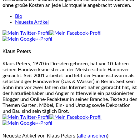
ohne
große Kosten an jede Lichtquelle angebracht werden.
The
Bio
following
Neueste Artikel
two
tabs
change
content
Klaus Peters
below.
Klaus Peters, 1970 in Dresden geboren, hat vor 10 Jahren
seinen Handwerksmeister an der Meisterschule Hannover
gemacht. Seit 2001 arbeitet und lebt der Frauenschwarm als
selbständiger Handwerker (Gas & Wasser) in Berlin. Seit sein
Sohn ihm vor zwei Jahren das Internet näher gebracht hat, ist
der Naturliebhaber und Angler mittlerweile ein passionierter
Blogger und Online-Redakteur in seiner Branche. Texte zu den
Themen Garten, Möbel, Ein- und Umzug sowie Dekoration
und Bau sind sein täglich Brot.
Neueste Artikel von Klaus Peters
(
alle ansehen
)