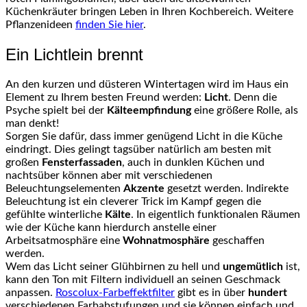
Küchenkräuter bringen Leben in Ihren Kochbereich. Weitere
Pflanzenideen
finden Sie hier
.
Ein Lichtlein brennt
An den kurzen und düsteren Wintertagen wird im Haus ein
Element zu Ihrem besten Freund werden:
Licht
. Denn die
Psyche spielt bei der
Kälteempfindung
eine größere Rolle, als
man denkt!
Sorgen Sie dafür, dass immer genügend Licht in die Küche
eindringt. Dies gelingt tagsüber natürlich am besten mit
großen
Fensterfassaden
, auch in dunklen Küchen und
nachtsüber können aber mit verschiedenen
Beleuchtungselementen
Akzente
gesetzt werden. Indirekte
Beleuchtung ist ein cleverer Trick im Kampf gegen die
gefühlte winterliche
Kälte
. In eigentlich funktionalen Räumen
wie der Küche kann hierdurch anstelle einer
Arbeitsatmosphäre eine
Wohnatmosphäre
geschaffen
werden.
Wem das Licht seiner Glühbirnen zu hell und
ungemütlich
ist,
kann den Ton mit Filtern individuell an seinen Geschmack
anpassen.
Roscolux-Farbeffektfilter
gibt es in über
hundert
verschiedenen Farbabstufungen und sie können einfach und