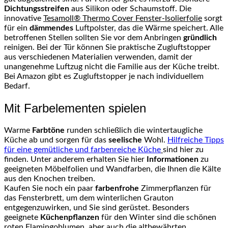
Dichtungsstreifen
aus Silikon oder Schaumstoff. Die
innovative
Tesamoll® Thermo Cover Fenster-Isolierfolie
sorgt
für ein
dämmendes
Luftpolster, das die Wärme speichert. Alle
betroffenen Stellen sollten Sie vor dem Anbringen
gründlich
reinigen. Bei der Tür können Sie praktische Zugluftstopper
aus verschiedenen Materialien verwenden, damit der
unangenehme Luftzug nicht die Familie aus der Küche treibt.
Bei Amazon gibt es Zugluftstopper je nach individuellem
Bedarf.
Mit Farbelementen spielen
Warme
Farbtöne
runden schließlich die wintertaugliche
Küche ab und sorgen für das
seelische
Wohl.
Hilfreiche Tipps
für eine gemütliche und farbenreiche Küche
sind hier zu
finden. Unter anderem erhalten Sie hier
Informationen
zu
geeigneten Möbelfolien und Wandfarben, die Ihnen die Kälte
aus den Knochen treiben.
Kaufen Sie noch ein paar
farbenfrohe
Zimmerpflanzen für
das Fensterbrett, um dem winterlichen Grauton
entgegenzuwirken, und Sie sind gerüstet. Besonders
geeignete
Küchenpflanzen
für den Winter sind die schönen
roten Flamingoblumen, aber auch die altbewährten