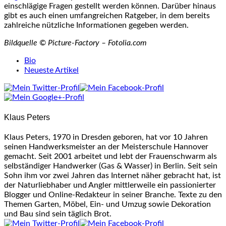
einschlägige Fragen gestellt werden können. Darüber hinaus
gibt es auch einen umfangreichen Ratgeber, in dem bereits
zahlreiche nützliche Informationen gegeben werden.
Bildquelle © Picture-Factory – Fotolia.com
The
Bio
following
Neueste Artikel
two
tabs
change
content
Klaus Peters
below.
Klaus Peters, 1970 in Dresden geboren, hat vor 10 Jahren
seinen Handwerksmeister an der Meisterschule Hannover
gemacht. Seit 2001 arbeitet und lebt der Frauenschwarm als
selbständiger Handwerker (Gas & Wasser) in Berlin. Seit sein
Sohn ihm vor zwei Jahren das Internet näher gebracht hat, ist
der Naturliebhaber und Angler mittlerweile ein passionierter
Blogger und Online-Redakteur in seiner Branche. Texte zu den
Themen Garten, Möbel, Ein- und Umzug sowie Dekoration
und Bau sind sein täglich Brot.