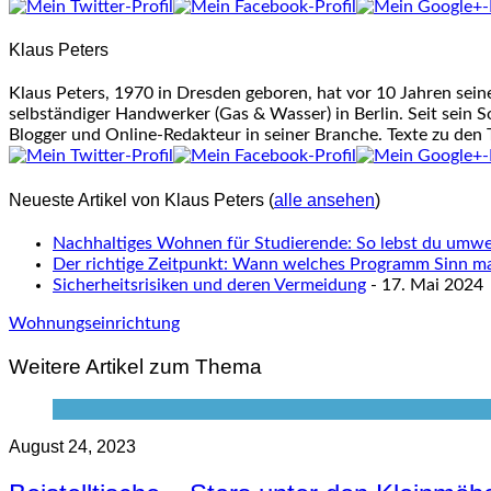
tabs
change
Klaus Peters
content
below.
Klaus Peters, 1970 in Dresden geboren, hat vor 10 Jahren sei
selbständiger Handwerker (Gas & Wasser) in Berlin. Seit sein S
Blogger und Online-Redakteur in seiner Branche. Texte zu den
Neueste Artikel von Klaus Peters
(
alle ansehen
)
Nachhaltiges Wohnen für Studierende: So lebst du umwel
Der richtige Zeitpunkt: Wann welches Programm Sinn m
Sicherheitsrisiken und deren Vermeidung
- 17. Mai 2024
Wohnungseinrichtung
Weitere Artikel zum Thema
August 24, 2023