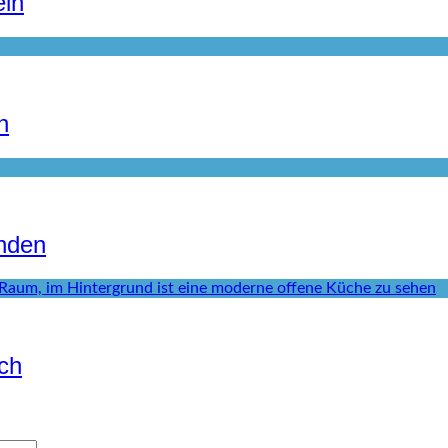
eln
n
inden
ich