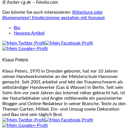
© fischer-cg.de – Fotolia.com
Das könnte Sie auch interessieren:
Ritterburg oder
Blumenwiese? Kinderzimmer gestalten mit Konzept
The
Bio
following
Neueste Artikel
two
tabs
change
content
Klaus Peters
below.
Klaus Peters, 1970 in Dresden geboren, hat vor 10 Jahren
seinen Handwerksmeister an der Meisterschule Hannover
gemacht. Seit 2001 arbeitet und lebt der Frauenschwarm als
selbständiger Handwerker (Gas & Wasser) in Berlin. Seit sein
Sohn ihm vor zwei Jahren das Internet näher gebracht hat, ist
der Naturliebhaber und Angler mittlerweile ein passionierter
Blogger und Online-Redakteur in seiner Branche. Texte zu den
Themen Garten, Möbel, Ein- und Umzug sowie Dekoration
und Bau sind sein täglich Brot.